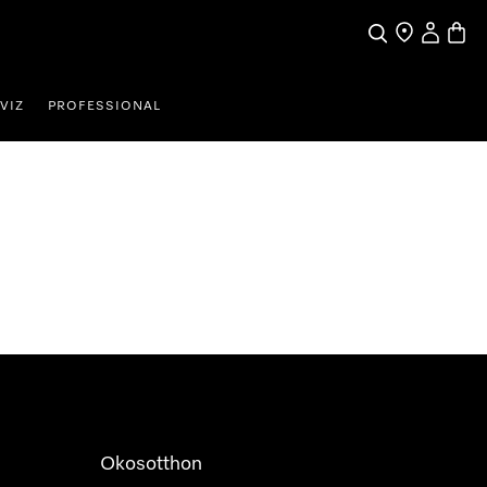
Kereses
Üzletkereső
Saját profi
Bevás
VIZ
PROFESSIONAL
Okosotthon