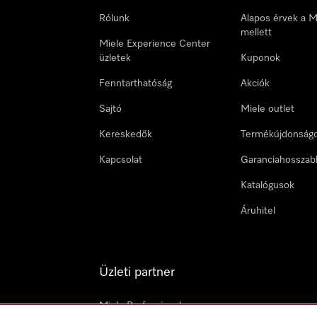
Rólunk
Alapos érvek a M
mellett
Miele Experience Center
üzletek
Kuponok
Fenntarthatóság
Akciók
Sajtó
Miele outlet
Kereskedők
Termékújdonság
Kapcsolat
Garanciahosszab
Katalógusok
Áruhitel
Üzleti partner
Miele Professional