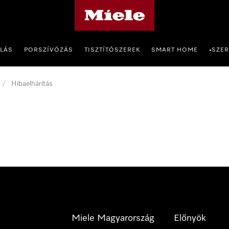
Miele honlapja
OLÁS
PORSZÍVÓZÁS
TISZTÍTÓSZEREK
SMART HOME
SZER
•
/
Hibaelhárítás
Miele Magyarország
Előnyök