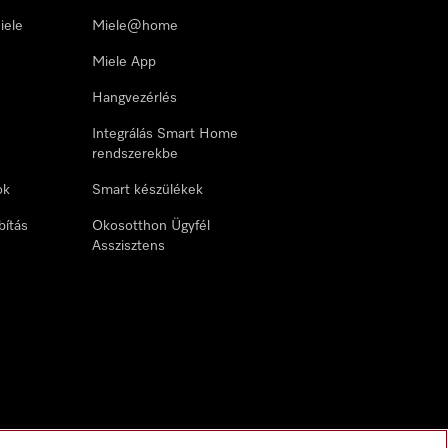
iele
Miele@home
Miele App
Hangvezérlés
Integrálás Smart Home
rendszerekbe
ok
Smart készülékek
bítás
Okosotthon Ügyfél
Asszisztens