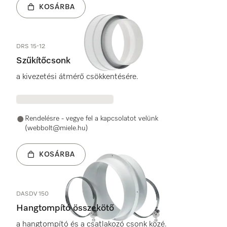
KOSÁRBA
DRS 15-12
Szűkítőcsonk
a kivezetési átmérő csökkentésére.
Rendelésre - vegye fel a kapcsolatot velünk
(webbolt@miele.hu)
KOSÁRBA
DASDV 150
Hangtompító összekötő
a hangtompító és a csatlakozó csonk közé.