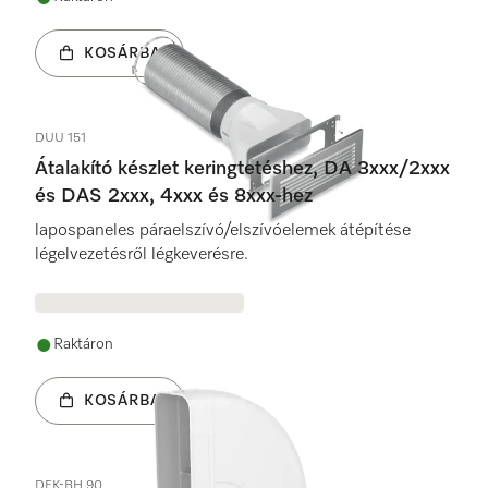
KOSÁRBA
DUU 151
Átalakító készlet keringtetéshez, DA 3xxx/2xxx
és DAS 2xxx, 4xxx és 8xxx-hez
lapospaneles páraelszívó/elszívóelemek átépítése
légelvezetésről légkeverésre.
Raktáron
KOSÁRBA
DFK-BH 90