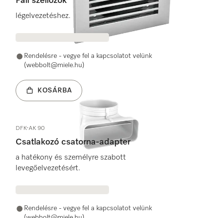
Fali szellőzők
légelvezetéshez.
Rendelésre - vegye fel a kapcsolatot velünk
(webbolt@miele.hu)
KOSÁRBA
DFK-AK 90
Csatlakozó csatorna-adapter
a hatékony és személyre szabott
levegőelvezetésért.
Rendelésre - vegye fel a kapcsolatot velünk
(webbolt@miele.hu)