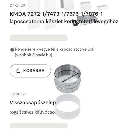
DFKS-UR
KMDA 7272-1/7473-1/7676-1/7876-1
laposcsatorna készlet keringtetett levegőhöz
Rendelésre - vegye fel a kapcsolatot velünk
(webbolt@miele.hu)
KOSÁRBA
DRSK 150
Visszacsapószelep
rögzítéshez kifúvócsonkra