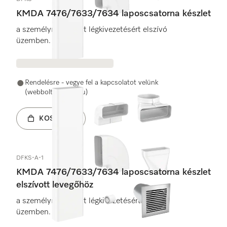
KMDA 7476/7633/7634 laposcsatorna készlet
a személyre szabott légkivezetésért elszívó
üzemben.
Rendelésre - vegye fel a kapcsolatot velünk
(webbolt@miele.hu)
KOSÁRBA
DFKS-A-1
KMDA 7476/7633/7634 laposcsatorna készlet
elszívott levegőhöz
a személyre szabott légkivezetésért elszívó
üzemben.