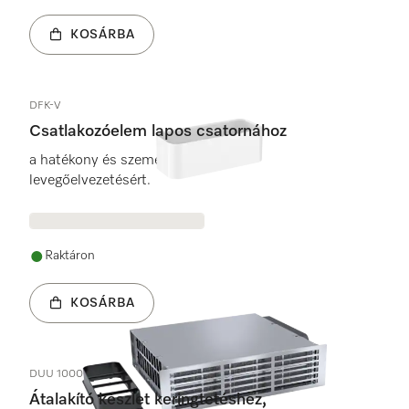
KOSÁRBA
DFK-V
Csatlakozóelem lapos csatornához
a hatékony és személyre szabott
levegőelvezetésért.
Raktáron
KOSÁRBA
DUU 1000-2
Átalakító készlet keringtetéshez,