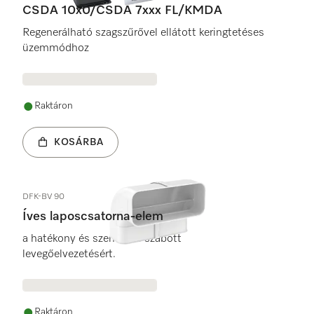
CSDA 10x0/CSDA 7xxx FL/KMDA
Regenerálható szagszűrővel ellátott keringtetéses
üzemmódhoz
Raktáron
KOSÁRBA
DFK-BV 90
Íves laposcsatorna-elem
a hatékony és személyre szabott
levegőelvezetésért.
Raktáron