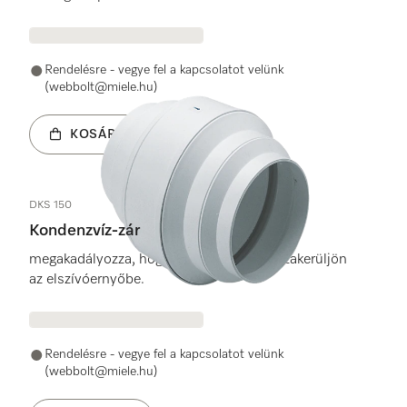
Rendelésre - vegye fel a kapcsolatot velünk
(webbolt@miele.hu)
KOSÁRBA
DKS 150
Kondenzvíz-zár
megakadályozza, hogy a kondenzvíz visszakerüljön
az elszívóernyőbe.
Rendelésre - vegye fel a kapcsolatot velünk
(webbolt@miele.hu)