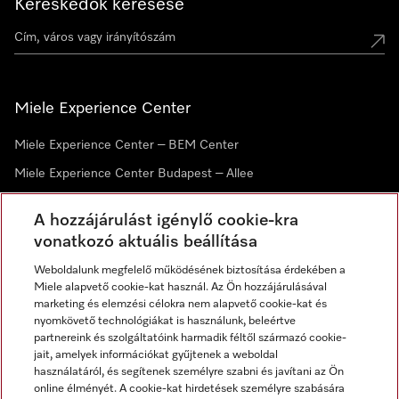
Kereskedők keresése
Miele Experience Center
Miele Experience Center – BEM Center
Miele Experience Center Budapest – Allee
Miele Experience Center Debrecen
A hozzájárulást igénylő cookie-kra
vonatkozó aktuális beállítása
Hírlevél
Weboldalunk megfelelő működésének biztosítása érdekében a
Miele alapvető cookie-kat használ. Az Ön hozzájárulásával
marketing és elemzési célokra nem alapvető cookie-kat és
nyomkövető technológiákat is használunk, beleértve
partnereink és szolgáltatóink harmadik féltől származó cookie-
jait, amelyek információkat gyűjtenek a weboldal
használatáról, és segítenek személyre szabni és javítani az Ön
online élményét. A cookie-kat hirdetések személyre szabására