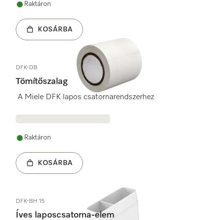
Raktáron
KOSÁRBA
DFK-DB
Tömítőszalag
A Miele DFK lapos csatornarendszerhez
Raktáron
KOSÁRBA
DFK-BH 15
Íves laposcsatorna-elem