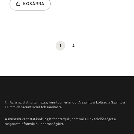
KOSÁRBA
1
2
1.
Az ár az áfát tartalmazza, forintban értendő. A szállítási költség a Szállítási
Feltételek szerint kerül felszámításra.
A műszaki változtatások jogát fenntartjuk; nem vállalunk felelősséget a
megadott információk pontosságáért.