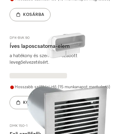
KOSÁRBA
DFK-BVK 90
Íves laposcsatorna-elem
a hatékony és személyre szabott
levegőelvezetésért.
Hosszabb szállítási idő (15 munkanapot meghaladó)
KOSÁRBA
DMK 150-1