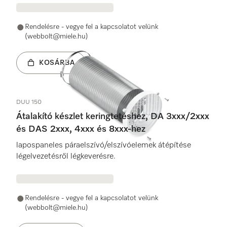
Rendelésre - vegye fel a kapcsolatot velünk
(webbolt@miele.hu)
KOSÁRBA
DUU 150
Átalakító készlet keringtetéshez, DA 3xxx/2xxx
és DAS 2xxx, 4xxx és 8xxx-hez
lapospaneles páraelszívó/elszívóelemek átépítése
légelvezetésről légkeverésre.
Rendelésre - vegye fel a kapcsolatot velünk
(webbolt@miele.hu)