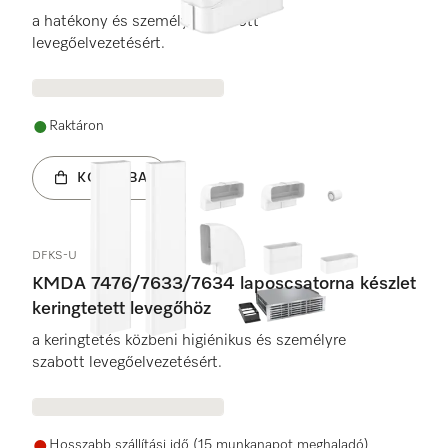
a hatékony és személyre szabott
levegőelvezetésért.
Raktáron
KOSÁRBA
DFKS-U
KMDA 7476/7633/7634 laposcsatorna készlet
keringtetett levegőhöz
a keringtetés közbeni higiénikus és személyre
szabott levegőelvezetésért.
Hosszabb szállítási idő (15 munkanapot meghaladó)