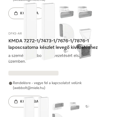
KOSÁRBA
DFKS-AR
KMDA 7272-1/7473-1/7676-1/7876-1
laposcsatorna készlet levegő kivezetéshez
a személyre szabott légkivezetésért elszívó
üzemben.
Rendelésre - vegye fel a kapcsolatot velünk
(webbolt@miele.hu)
KOSÁRBA