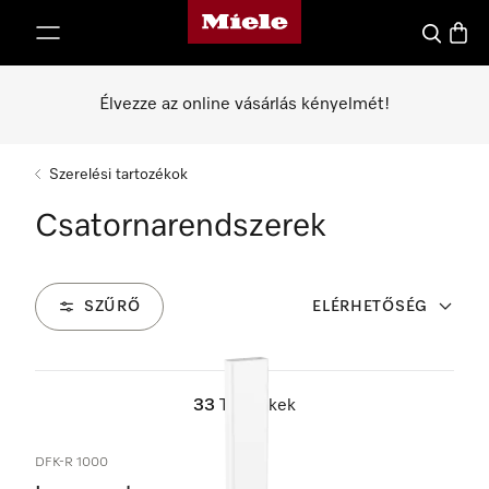
Miele honlapja
 a tartalomhoz
Kereses
Bevás
Élvezze az online vásárlás kényelmét!
Szerelési tartozékok
Csatornarendszerek
SZŰRŐ
ELÉRHETŐSÉG
33
Termékek
DFK-R 1000