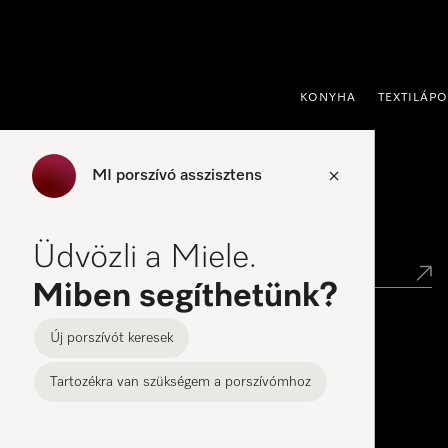
 a tartalomhoz
KONYHA
TEXTILÁP
MI porszívó asszisztens
Kereskedők keresése
Üdvözli a Miele.
Miben segíthetünk?
Új porszívót keresek
Miele Experience Center
Tartozékra van szükségem a porszívómhoz
Miele Experience Center – BEM Center
Miele Experience Center Budapest – Allee