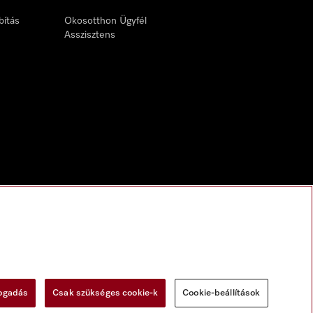
bítás
Okosotthon Ügyfél
Asszisztens
fogadás
Csak szükséges cookie-k
Cookie-beállítások