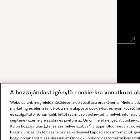
Miele Experience Center Debrecen
Hírlevél
A hozzájárulást igénylő cookie-kra vonatkozó akt
Weboldalunk megfelelő működésének biztosítása érdekében a Miele alapve
marketing és elemzési célokra nem alapvető cookie-kat és nyomkövető tec
és szolgáltatóink harmadik féltől származó cookie-jait, amelyek informáci
segítenek személyre szabni és javítani az Ön online élményét. A cookie-ka
Külön hozzájárulás („Teljes személyre szabás”) alapján Bloomreach cook
használunk az Ön felhasználói viselkedésével kapcsolatos információk gyűj
A válaszokat mesterséges intelligencia generálja.
hogy jobban testre szabhassuk az Önnek különböző csatornákon keresztül