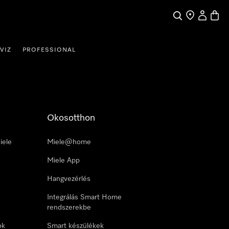
Kereses
Üzletkereső
Saját profi
Bevás
VIZ
PROFESSIONAL
Okosotthon
iele
Miele@home
Miele App
Hangvezérlés
Integrálás Smart Home
rendszerekbe
ok
Smart készülékek