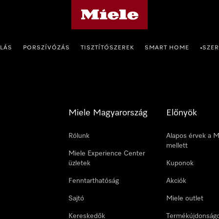
Miele honlapja
OLÁS
PORSZÍVÓZÁS
TISZTÍTÓSZEREK
SMART HOME
SZER
•
Miele Magyarország
Előnyök
Rólunk
Alapos érvek a M
mellett
Miele Experience Center
üzletek
Kuponok
Fenntarthatóság
Akciók
Sajtó
Miele outlet
Kereskedők
Termékújdonság