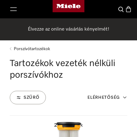
Miele honlapja
 a tartalomhoz
Kereses
Bevás
Élvezze az online vásárlás kényelmét!
Porszívótartozékok
Tartozékok vezeték nélküli
porszívókhoz
SZŰRŐ
ELÉRHETŐSÉG
26
Termékek