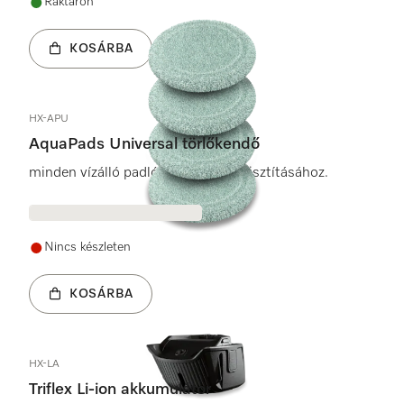
Raktáron
KOSÁRBA
HX-APU
AquaPads Universal törlőkendő
minden vízálló padlótípus nedves tisztításához.
Nincs készleten
KOSÁRBA
HX-LA
Triflex Li-ion akkumulátor