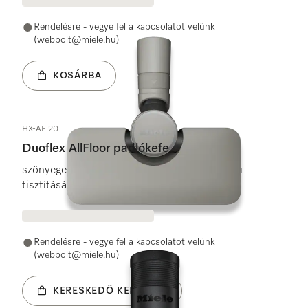
Rendelésre - vegye fel a kapcsolatot velünk
(webbolt@miele.hu)
KOSÁRBA
HX-AF 20
Duoflex AllFloor padlókefe
szőnyegek és keménypadlók alapos és könnyű
tisztításához.
Rendelésre - vegye fel a kapcsolatot velünk
(webbolt@miele.hu)
KERESKEDŐ KERESÉSE