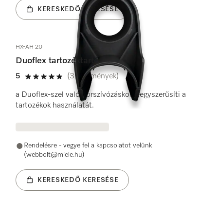
KERESKEDŐ KERESÉSE
HX-AH 20
Duoflex tartozéktartó
5
(3 vélemények)
5 / 5
a Duoflex-szel való porszívózáskor leegyszerűsíti a
tartozékok használatát.
Rendelésre - vegye fel a kapcsolatot velünk
(webbolt@miele.hu)
KERESKEDŐ KERESÉSE