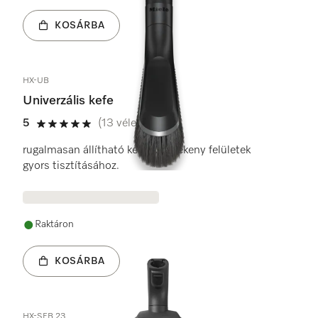
KOSÁRBA
HX-UB
Univerzális kefe
5
(13 vélemények)
5 / 5
rugalmasan állítható kefe az érzékeny felületek
gyors tisztításához.
Raktáron
KOSÁRBA
HX-SEB 23