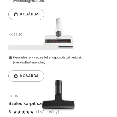
(webbolt@miele.hu)
KOSÁRBA
HX-EB 20
Rendelésre - vegye fel a kapcsolatot velünk
(webbolt@miele.hu)
KOSÁRBA
HX-UN
Széles kárpit szívófej
5
(1 vélemény)
5 / 5