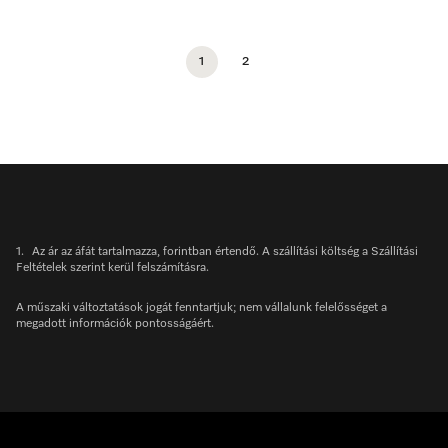
1
2
1.
Az ár az áfát tartalmazza, forintban értendő. A szállítási költség a Szállítási
Feltételek szerint kerül felszámításra.
A műszaki változtatások jogát fenntartjuk; nem vállalunk felelősséget a
megadott információk pontosságáért.