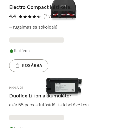
Electro Compact kézi kefe.
4.4
(7 vélemények)
4.4 / 5
– rugalmas és sokoldalú.
Raktáron
KOSÁRBA
HX-LA 21
Duoflex Li-ion akkumulátor
akár 55 perces futásidőt is lehetővé tesz.