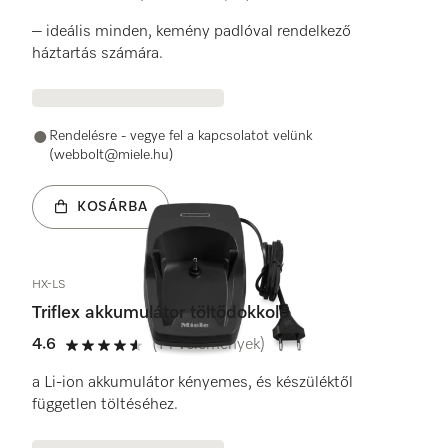
5 / 5
– ideális minden, kemény padlóval rendelkező
háztartás számára.
Rendelésre - vegye fel a kapcsolatot velünk
(webbolt@miele.hu)
KOSÁRBA
HX-LS
Triflex akkumulátor töltődokkoló
4.6
(14 vélemények)
4.6 / 5
a Li-ion akkumulátor kényemes, és készüléktől
független töltéséhez.