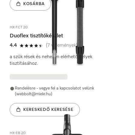
KOSÁRBA
HX-FCT 20
Duoflex tisztítókészlet
4.4
(7 vélemények)
4.4 / 5
a szűk rések és nehezen elérhető helyek
tisztításához.
Rendelésre - vegye fel a kapcsolatot velünk
(webbolt@miele.hu)
KERESKEDŐ KERESÉSE
HX-EB 20