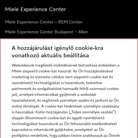
Miele Experience Center
Miele Experience Center – BEM Center
Miele Experience Center Budapest – Allee
Miele Experience Center Debrecen
A hozzájárulást igénylő cookie-kra
vonatkozó aktuális beállítása
Hírlevél
Weboldalunk megfelelő működésének biztosítása érdekében a
Miele alapvető cookie-kat használ. Az Ön hozzájárulásával
marketing és elemzési célokra nem alapvető cookie-kat és
nyomkövető technológiákat is használunk, beleértve
partnereink és szolgáltatóink harmadik féltől származó cookie-
jait, amelyek információkat gyűjtenek a weboldal
használatáról, és segítenek személyre szabni és javítani az Ön
online élményét. A cookie-kat hirdetések személyre szabására
is használjuk. Külön hozzájárulás („Teljes személyre szabás”)
alapján Bloomreach cookie-kat és egyéb nyomkövető
Miele a YouTube-on
Miele a Facebookon
Miele az Instagramon
technológiákat használunk az Ön felhasználói viselkedésével
kapcsolatos információk gyűjtésére, amelyeket az Ön
profiljához rendelünk, hogy jobban testre szabhassuk az Önnek