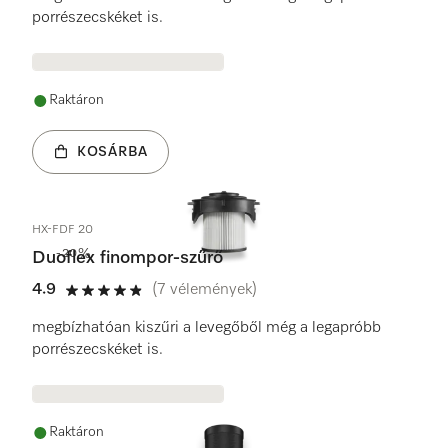
porrészecskéket is.
Raktáron
KOSÁRBA
HX-FDF 20
-20%
Duoflex finompor-szűrő
4.9
(7 vélemények)
4.9 / 5
megbízhatóan kiszűri a levegőből még a legapróbb
porrészecskéket is.
Raktáron