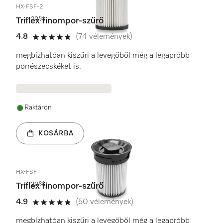
HX-FSF-2
-20%
Triflex finompor-szűrő
4.8
(74 vélemények)
4.8 / 5
megbízhatóan kiszűri a levegőből még a legapróbb
porrészecskéket is.
Raktáron
KOSÁRBA
HX-FSF
-20%
Triflex finompor-szűrő
4.9
(50 vélemények)
4.9 / 5
megbízhatóan kiszűri a levegőből még a legapróbb