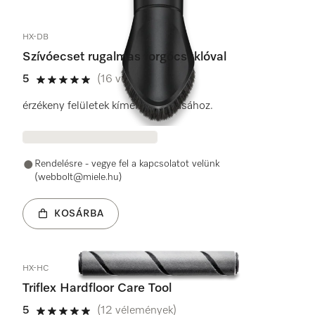
HX-DB
Szívóecset rugalmas forgócsuklóval
5
(16 vélemények)
5 / 5
érzékeny felületek kímélő tisztításához.
Rendelésre - vegye fel a kapcsolatot velünk
(webbolt@miele.hu)
KOSÁRBA
HX-HC
Triflex Hardfloor Care Tool
5
(12 vélemények)