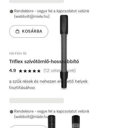
Rendelésre - vegye fel a kapcsolatot velünk
(webbolt@miele.hu)
KOSÁRBA
HX-FSH 10
Triflex szívótömlő-hosszabbító
4.9
(12 vélemények)
4.9 / 5
a szűk rések és nehezen elérhető helyek
tisztításához.
Rendelésre - vegye fel a kapcsolatot velünk
(webbolt@miele.hu)