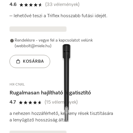
4.6
(33 vélemények)
4.6 / 5
– lehetővé teszi a Triflex hosszabb futási idejét.
Rendelésre - vegye fel a kapcsolatot velünk
(webbolt@miele.hu)
KOSÁRBA
HX-CNXL
Rugalmasan hajlítható fugatisztító
4.7
(15 vélemények)
4.7 / 5
a nehezen hozzáférhető, keskeny rések tisztítására
a lenyűgöző hosszúság által.