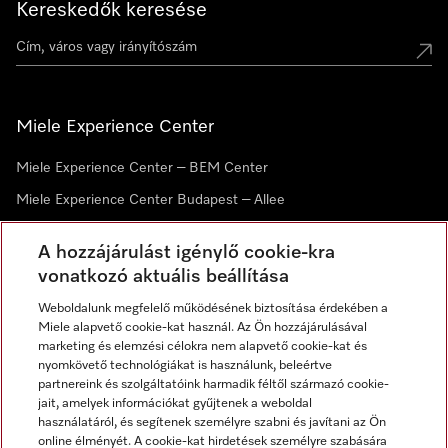
Kereskedők keresése
Miele Experience Center
Miele Experience Center – BEM Center
Miele Experience Center Budapest – Allee
Miele Experience Center Debrecen
A hozzájárulást igénylő cookie-kra
vonatkozó aktuális beállítása
Hírlevél
Weboldalunk megfelelő működésének biztosítása érdekében a
Miele alapvető cookie-kat használ. Az Ön hozzájárulásával
marketing és elemzési célokra nem alapvető cookie-kat és
nyomkövető technológiákat is használunk, beleértve
partnereink és szolgáltatóink harmadik féltől származó cookie-
jait, amelyek információkat gyűjtenek a weboldal
használatáról, és segítenek személyre szabni és javítani az Ön
online élményét. A cookie-kat hirdetések személyre szabására