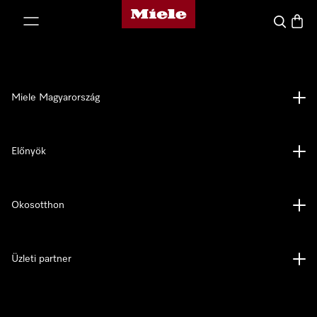
Miele honlapja
 a tartalomhoz
Kereses
Bevás
Miele Magyarország
Előnyök
Okosotthon
Üzleti partner