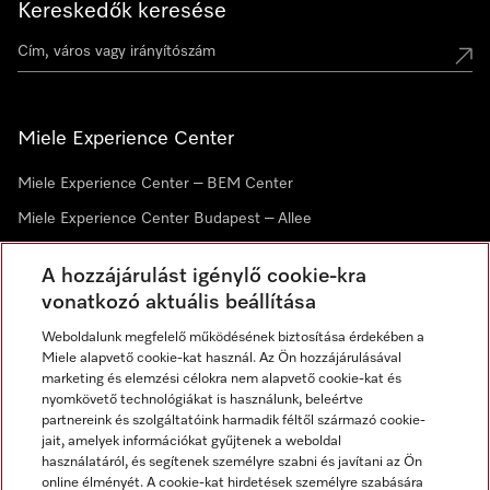
Kereskedők keresése
Miele Experience Center
Miele Experience Center – BEM Center
Miele Experience Center Budapest – Allee
Miele Experience Center Debrecen
A hozzájárulást igénylő cookie-kra
vonatkozó aktuális beállítása
Hírlevél
Weboldalunk megfelelő működésének biztosítása érdekében a
Miele alapvető cookie-kat használ. Az Ön hozzájárulásával
marketing és elemzési célokra nem alapvető cookie-kat és
nyomkövető technológiákat is használunk, beleértve
partnereink és szolgáltatóink harmadik féltől származó cookie-
jait, amelyek információkat gyűjtenek a weboldal
használatáról, és segítenek személyre szabni és javítani az Ön
online élményét. A cookie-kat hirdetések személyre szabására