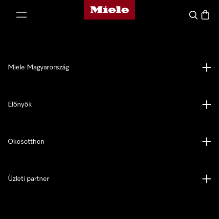
Miele honlapja
 a tartalomhoz
Kereses
Bevás
Miele Magyarország
Előnyök
Okosotthon
Üzleti partner