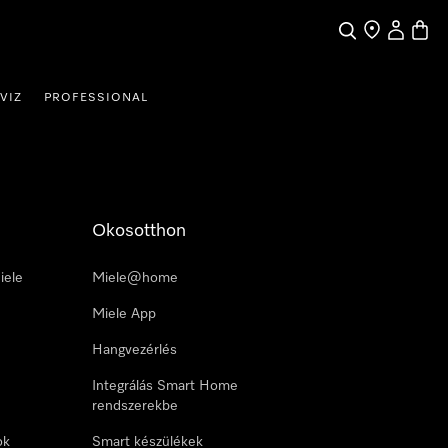
Kereses
Üzletkereső
Saját profi
Bevás
VIZ
PROFESSIONAL
Okosotthon
iele
Miele@home
Miele App
Hangvezérlés
Integrálás Smart Home
rendszerekbe
ok
Smart készülékek