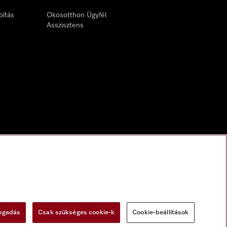
bítás
Okosotthon Ügyfél
Asszisztens
fogadás
Csak szükséges cookie-k
Cookie-beállítások