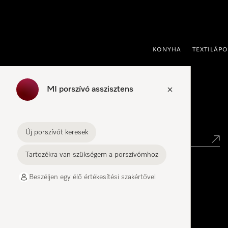
 a tartalomhoz
KONYHA
TEXTILÁP
MI porszívó asszisztens
Kereskedők keresése
Új porszívót keresek
Tartozékra van szükségem a porszívómhoz
Miele Experience Center
Beszéljen egy élő értékesítési szakértővel
Miele Experience Center – BEM Center
Miele Experience Center Budapest – Allee