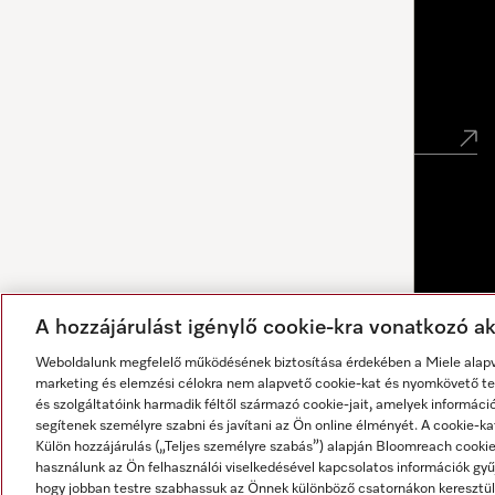
Miele Experience Center Debrecen
Hírlevél
A hozzájárulást igénylő cookie-kra vonatkozó akt
Weboldalunk megfelelő működésének biztosítása érdekében a Miele alapve
marketing és elemzési célokra nem alapvető cookie-kat és nyomkövető tec
és szolgáltatóink harmadik féltől származó cookie-jait, amelyek informáci
segítenek személyre szabni és javítani az Ön online élményét. A cookie-ka
Külön hozzájárulás („Teljes személyre szabás”) alapján Bloomreach cook
használunk az Ön felhasználói viselkedésével kapcsolatos információk gyűj
A válaszokat mesterséges intelligencia generálja.
hogy jobban testre szabhassuk az Önnek különböző csatornákon keresztül