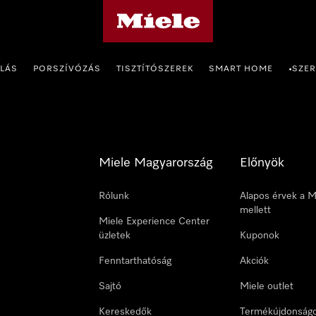
Miele honlapja
OLÁS
PORSZÍVÓZÁS
TISZTÍTÓSZEREK
SMART HOME
SZER
•
Miele Magyarország
Előnyök
Rólunk
Alapos érvek a M
mellett
Miele Experience Center
üzletek
Kuponok
Fenntarthatóság
Akciók
Sajtó
Miele outlet
Kereskedők
Termékújdonság