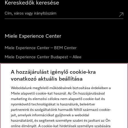
Kereskedők keresése
Miele Experience Center
Miele Experience Center – BEM Center
Miele Experience Center Budapest – Allee
Miele Experience Center Debrecen
A hozzájárulást igénylő cookie-kra
vonatkozó aktuális beállítása
Hírlevél
Weboldalunk megfelelő működésének biztosítása érdekében a
Miele alapvető cookie-kat használ. Az Ön hozzájárulásával
marketing és elemzési célokra nem alapvető cookie-kat és
nyomkövető technológiákat is használunk, beleértve
partnereink és szolgáltatóink harmadik féltől származó cookie-
jait, amelyek információkat gyűjtenek a weboldal
használatáról, és segítenek személyre szabni és javítani az Ön
online élményét. A cookie-kat hirdetések személyre szabására