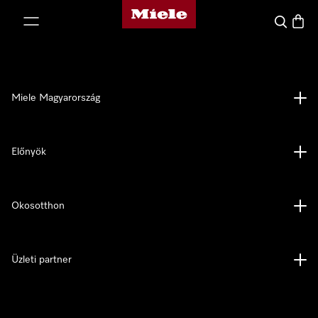
Miele honlapja
 a tartalomhoz
Kereses
Bevás
Miele Magyarország
Előnyök
Okosotthon
Üzleti partner