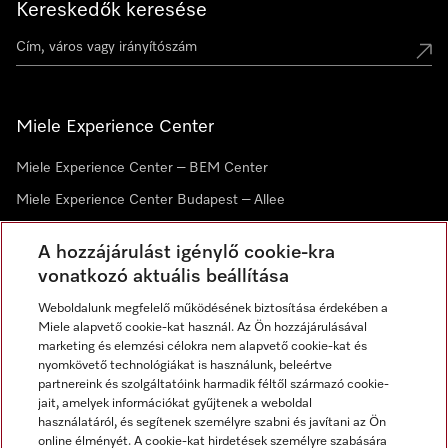
Kereskedők keresése
Miele Experience Center
Miele Experience Center – BEM Center
Miele Experience Center Budapest – Allee
Miele Experience Center Debrecen
A hozzájárulást igénylő cookie-kra
vonatkozó aktuális beállítása
Hírlevél
Weboldalunk megfelelő működésének biztosítása érdekében a
Miele alapvető cookie-kat használ. Az Ön hozzájárulásával
marketing és elemzési célokra nem alapvető cookie-kat és
nyomkövető technológiákat is használunk, beleértve
partnereink és szolgáltatóink harmadik féltől származó cookie-
jait, amelyek információkat gyűjtenek a weboldal
használatáról, és segítenek személyre szabni és javítani az Ön
online élményét. A cookie-kat hirdetések személyre szabására