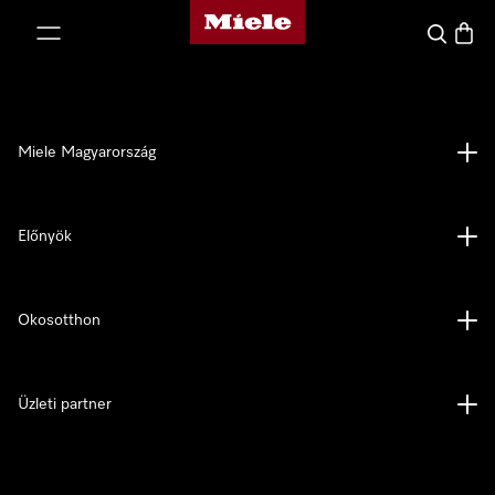
Miele honlapja
 a tartalomhoz
Kereses
Bevás
Miele Magyarország
Előnyök
Okosotthon
Üzleti partner