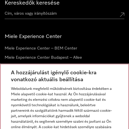
Kereskedők keresése
Miele Experience Center
Miele Experience Center – BEM Center
Miele Experience Center Budapest – Allee
Miele Experience Center Debrecen
A hozzájárulást igénylő cookie-kra
vonatkozó aktuális beállítása
Hírlevél
Weboldalunk megfelelő működésének biztosítása érdekében a
Miele alapvető cookie-kat használ. Az Ön hozzájárulásával
marketing és elemzési célokra nem alapvető cookie-kat és
nyomkövető technológiákat is használunk, beleértve
partnereink és szolgáltatóink harmadik féltől származó cookie-
jait, amelyek információkat gyűjtenek a weboldal
használatáról, és segítenek személyre szabni és javítani az Ön
online élményét. A cookie-kat hirdetések személyre szabására