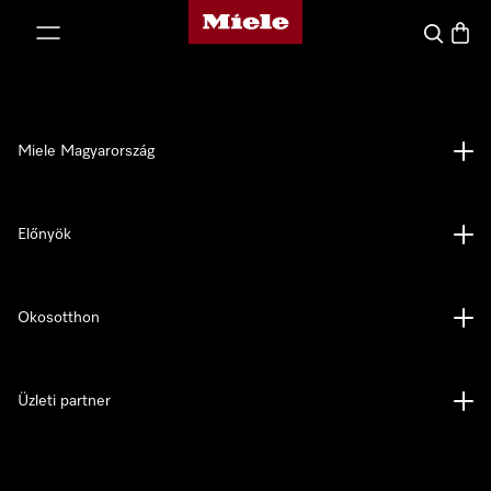
Miele honlapja
 a tartalomhoz
Kereses
Bevás
Miele Magyarország
Előnyök
Okosotthon
Üzleti partner