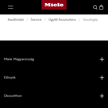
Miele honlapja
 a tartalomhoz
Kereses
Bevás
Kezdőoldal
/
Service
/
Ügyfél Asszisztens
/
Vasalógép
Miele Magyarország
Előnyök
Okosotthon