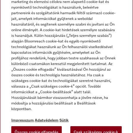
marketing és elemzési célokra nem alapvető cookie-kat és
nyomkövető technológiákat is használunk, beleértve
partnereink és szolgáltatóink harmadik féltől származó cookie-
jait, amelyek információkat gyűjtenek a weboldal
használatáról, és segítenek személyre szabni és javítani az Ön
online élményét. A cookie-kat hirdetések személyre szabására
is használjuk. Külön hozzájárulás („Teljes személyre szabás”)
alapján Bloomreach cookie-kat és egyéb nyomkövető
Miele a YouTube-on
Miele a Facebookon
Miele az Instagramon
technológiákat használunk az Ön felhasználói viselkedésével
kapcsolatos információk gyűjtésére, amelyeket az Ön
profiljához rendelünk, hogy jobban testre szabhassuk az Önnek
különböző csatornákon keresztül megjelenített tartalmat. Az
„Összes cookie elfogadás” kiválasztásával Ön hozzájárul az
összes cookie és technológia használatához. Ha csak a
Impresszum
szükséges cookie-kat és technológiákat szeretné használni,
válassza a „Csak szükséges cookie-k” opciót. További
ÁSZF
információkat a „Cookie-beállítások” alatt talál.
Adatvédelem
Hozzájárulását bármikor visszavonhatja a jövőre nézve, ha
módosítja a hozzájárulási beállításait a Beállítások
Felhasználási feltételek
központban.
Akadálymentességi Nyilatkozat
Digitális Szolgáltatásokról szóló törvény
Impresszum
Adatvédelem
Sütik
Elállási űrlap
Összes cookie elfogadás
Csak szükséges cookie-k