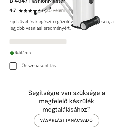
B 4847 FashionMaster
4.7
(25 vélemények)
4.7 / 5
kijelzővel és kiegészítő gőzölővel – kényelmesen, a
legjobb vasalási eredményért.
Raktáron
Összehasonlítás
Segítségre van szüksége a
megfelelő készülék
megtalálásához?
VÁSÁRLÁSI TANÁCSADÓ