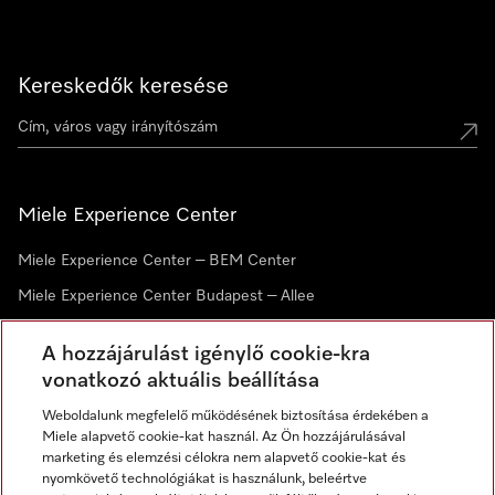
Kereskedők keresése
Miele Experience Center
Miele Experience Center – BEM Center
Miele Experience Center Budapest – Allee
Miele Experience Center Debrecen
A hozzájárulást igénylő cookie-kra
vonatkozó aktuális beállítása
Hírlevél
Weboldalunk megfelelő működésének biztosítása érdekében a
Miele alapvető cookie-kat használ. Az Ön hozzájárulásával
marketing és elemzési célokra nem alapvető cookie-kat és
nyomkövető technológiákat is használunk, beleértve