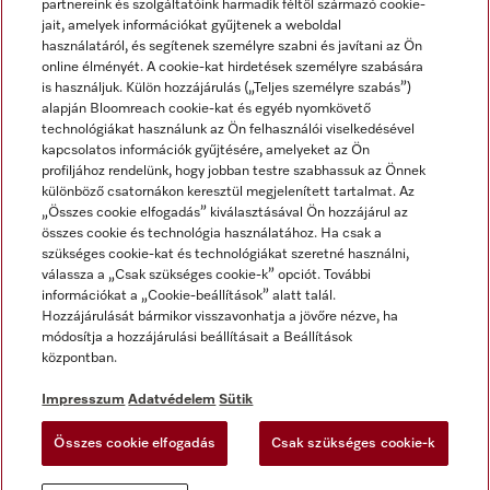
partnereink és szolgáltatóink harmadik féltől származó cookie-
jait, amelyek információkat gyűjtenek a weboldal
használatáról, és segítenek személyre szabni és javítani az Ön
online élményét. A cookie-kat hirdetések személyre szabására
is használjuk. Külön hozzájárulás („Teljes személyre szabás”)
alapján Bloomreach cookie-kat és egyéb nyomkövető
Miele a YouTube-on
Miele a Facebookon
Miele az Instagramon
technológiákat használunk az Ön felhasználói viselkedésével
kapcsolatos információk gyűjtésére, amelyeket az Ön
profiljához rendelünk, hogy jobban testre szabhassuk az Önnek
különböző csatornákon keresztül megjelenített tartalmat. Az
„Összes cookie elfogadás” kiválasztásával Ön hozzájárul az
összes cookie és technológia használatához. Ha csak a
Impresszum
szükséges cookie-kat és technológiákat szeretné használni,
válassza a „Csak szükséges cookie-k” opciót. További
ÁSZF
információkat a „Cookie-beállítások” alatt talál.
Adatvédelem
Hozzájárulását bármikor visszavonhatja a jövőre nézve, ha
módosítja a hozzájárulási beállításait a Beállítások
Felhasználási feltételek
központban.
Akadálymentességi Nyilatkozat
Digitális Szolgáltatásokról szóló törvény
Impresszum
Adatvédelem
Sütik
Elállási űrlap
Összes cookie elfogadás
Csak szükséges cookie-k
Cookie-beállítások