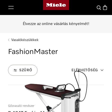
Miele honlapja
 a tartalomhoz
Kereses
Bevás
Élvezze az online vásárlás kényelmét!
Vasalókészülékek
FashionMaster
SZŰRŐ
ELÉRHETŐSÉG
1
Termékek
Gőzvasaló-rendszer