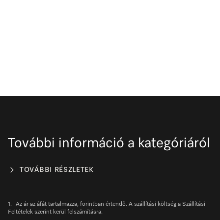
További információ a kategóriáról
TOVÁBBI RÉSZLETEK
1.
Az ár az áfát tartalmazza, forintban értendő. A szállítási költség a Szállítási
Feltételek szerint kerül felszámításra.