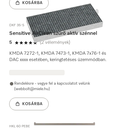
KOSÁRBA
DKF 35-S
Sensitive AirClean szűrő aktív szénnel
5
(2 vélemények)
5 / 5
KMDA 7272-1, KMDA 7473-1, KMDA 7x76-1 és
DAC xxxx esetében, keringtetéses üzemmódban.
Rendelésre - vegye fel a kapcsolatot velünk
(webbolt@miele.hu)
KOSÁRBA
HKL 60 PEBE