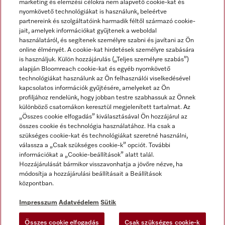
marketing és elemzési célokra nem alapvető cookie-kat és
nyomkövető technológiákat is használunk, beleértve
partnereink és szolgáltatóink harmadik féltől származó cookie-
jait, amelyek információkat gyűjtenek a weboldal
használatáról, és segítenek személyre szabni és javítani az Ön
online élményét. A cookie-kat hirdetések személyre szabására
is használjuk. Külön hozzájárulás („Teljes személyre szabás”)
alapján Bloomreach cookie-kat és egyéb nyomkövető
Miele a YouTube-on
Miele a Facebookon
Miele az Instagramon
technológiákat használunk az Ön felhasználói viselkedésével
kapcsolatos információk gyűjtésére, amelyeket az Ön
profiljához rendelünk, hogy jobban testre szabhassuk az Önnek
különböző csatornákon keresztül megjelenített tartalmat. Az
„Összes cookie elfogadás” kiválasztásával Ön hozzájárul az
összes cookie és technológia használatához. Ha csak a
Impresszum
szükséges cookie-kat és technológiákat szeretné használni,
válassza a „Csak szükséges cookie-k” opciót. További
ÁSZF
információkat a „Cookie-beállítások” alatt talál.
Adatvédelem
Hozzájárulását bármikor visszavonhatja a jövőre nézve, ha
módosítja a hozzájárulási beállításait a Beállítások
Felhasználási feltételek
központban.
Akadálymentességi Nyilatkozat
Digitális Szolgáltatásokról szóló törvény
Impresszum
Adatvédelem
Sütik
Elállási űrlap
Összes cookie elfogadás
Csak szükséges cookie-k