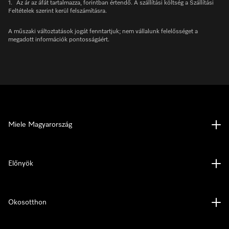
1.
Az ár az áfát tartalmazza, forintban értendő. A szállítási költség a Szállítási
Feltételek szerint kerül felszámításra.
A műszaki változtatások jogát fenntartjuk; nem vállalunk felelősséget a
megadott információk pontosságáért.
Miele Magyarország
Előnyök
Okosotthon