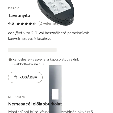
DARC 6
Távirányító
4.5
(2 vélemények)
4.5 / 5
con@ctivity 2.0-val használható páraelszívók
kényelmes vezérléséhez.
Rendelésre - vegye fel a kapcsolatot velünk
(webbolt@miele.hu)
KOSÁRBA
KFP 1240 ss
Nemesacél előlapburkolat
MasterCool hűtő-/fagyasztó kombinációk végső,