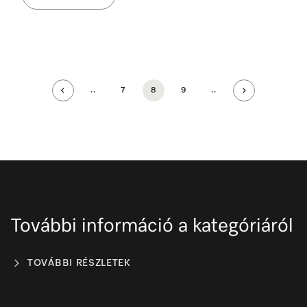
..
7
8
9
..
További információ a kategóriáról
TOVÁBBI RÉSZLETEK