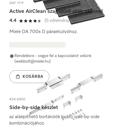
DKF 17-P
Active AirClean szagszűrő aktív szénnel
4.4
(5 vélemények)
4.4 / 5
Miele DA 700x D páraelszívóhoz.
Rendelésre - vegye fel a kapcsolatot velünk
(webbolt@miele.hu)
KOSÁRBA
KSK 6300
Side-by-side készlet
az aláépíthető bortárolók kiváló side-by-side
kombinációjához.