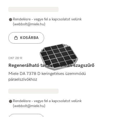
Rendelésre - vegye fel a kapcsolatot velünk
(webbolt@miele.hu)
KOSÁRBA
DKF 28-R
Regenerálható tartós AirClean szagszűrő
Miele DA 7378 D keringetéses üzemmódú
páraelszívókhoz
Rendelésre - vegye fel a kapcsolatot velünk
(webbolt@miele.hu)