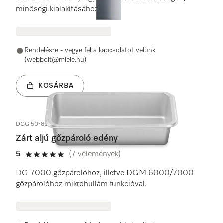
minőségi kialakításához.
Rendelésre - vegye fel a kapcsolatot velünk
(webbolt@miele.hu)
KOSÁRBA
DGG 50-80
Zárt aljú gőzpároló edény
5
(7 vélemények)
5 / 5
DG 7000 gőzpárolóhoz, illetve DGM 6000/7000
gőzpárolóhoz mikrohullám funkcióval.