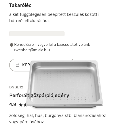
Takaróléc
a két függőlegesen beépített készülék közötti
bútorél eltakarására.
Rendelésre - vegye fel a kapcsolatot velünk
(webbolt@miele.hu)
KERESKEDŐ KERESÉSE
DGGL 12
Perforált gőzpároló edény
4.9
(26 vélemények)
4.9 / 5
zöldség, hal, hús, burgonya stb. blansírozásához
vagy párolásához