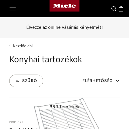
Miele honlapja
 a tartalomhoz
Kereses
Bevás
Élvezze az online vásárlás kényelmét!
Kezdőoldal
Konyhai tartozékok
SZŰRŐ
ELÉRHETŐSÉG
354
Termékek
HBBR 71