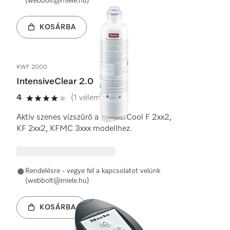
(webbolt@miele.hu)
KOSÁRBA
KWF 2000
IntensiveClear 2.0
4
(1 vélemény)
4 / 5
Aktív szenes vízszűrő a MasterCool F 2xx2,
KF 2xx2, KFMC 3xxx modellhez.
Rendelésre - vegye fel a kapcsolatot velünk
(webbolt@miele.hu)
KOSÁRBA