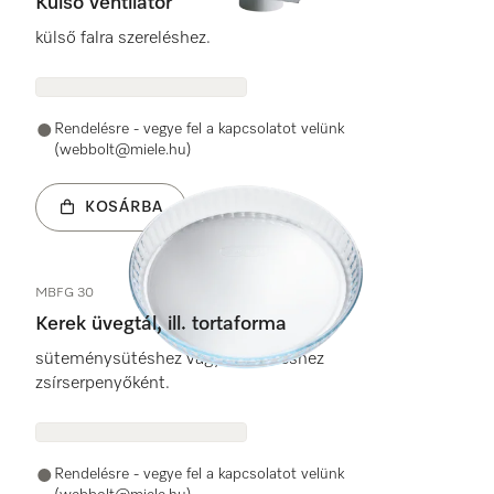
Külső ventilátor
külső falra szereléshez.
Rendelésre - vegye fel a kapcsolatot velünk
(webbolt@miele.hu)
KOSÁRBA
MBFG 30
Kerek üvegtál, ill. tortaforma
süteménysütéshez vagy hússütéshez
zsírserpenyőként.
Rendelésre - vegye fel a kapcsolatot velünk