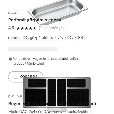
DGGL 1
Perforált gőzpároló edény
4.5
(2 vélemények)
4.5 / 5
minden DG gőzpárolóhoz kivéve DG 7000.
Rendelésre - vegye fel a kapcsolatot velünk
(webbolt@miele.hu)
KOSÁRBA
DKF 40-R
Regenerálható Longlife AirClean szagszűrő
Miele DAC 2x4x és DAC 4x40 páraelszívókhoz.