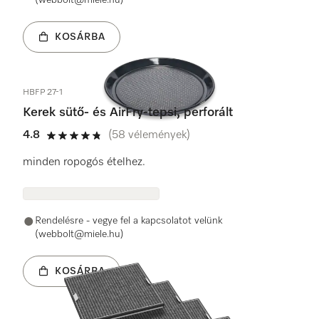
(webbolt@miele.hu)
KOSÁRBA
HBFP 27-1
Kerek sütő- és AirFry-tepsi, perforált
4.8
(58 vélemények)
4.8 / 5
minden ropogós ételhez.
Rendelésre - vegye fel a kapcsolatot velünk
(webbolt@miele.hu)
KOSÁRBA