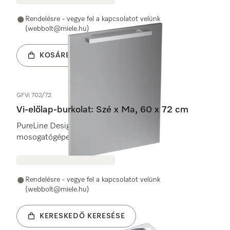
Rendelésre - vegye fel a kapcsolatot velünk
(webbolt@miele.hu)
KOSÁRBA
GFVi 702/72
Vi-előlap-burkolat: Szé x Ma, 60 x 72 cm
PureLine Design teljesen beépíthető
mosogatógépekhez.
Rendelésre - vegye fel a kapcsolatot velünk
(webbolt@miele.hu)
KERESKEDŐ KERESÉSE