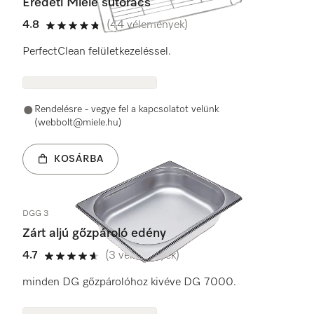
Eredeti Miele sütőrács
4.8
(44 vélemények)
4.8 / 5
PerfectClean felületkezeléssel.
Rendelésre - vegye fel a kapcsolatot velünk
(webbolt@miele.hu)
KOSÁRBA
DGG 3
Zárt aljú gőzpároló edény
4.7
(3 vélemények)
4.7 / 5
minden DG gőzpárolóhoz kivéve DG 7000.