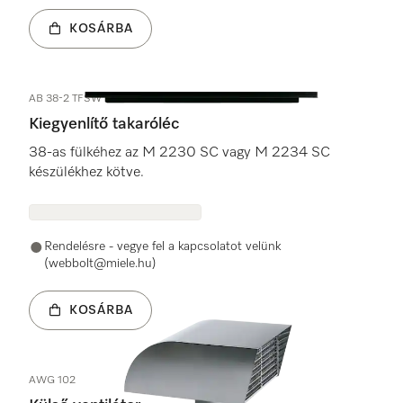
KOSÁRBA
AB 38-2 TFSW
Kiegyenlítő takaróléc
38-as fülkéhez az M 2230 SC vagy M 2234 SC
készülékhez kötve.
Rendelésre - vegye fel a kapcsolatot velünk
(webbolt@miele.hu)
KOSÁRBA
AWG 102