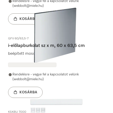
Rendelésre - vegye fel a kapcsolatot velünk
(webbolt@miele.hu)
KOSÁRBA
GFV 60/63,5-7
i-előlapburkolat sz x m, 60 x 63,5 cm
beépített mosogatógépekhez.
Rendelésre - vegye fel a kapcsolatot velünk
(webbolt@miele.hu)
KOSÁRBA
KSKBU 7000