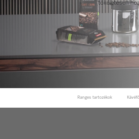
tökéletesen hoz
Ranges tartozékok
Kávéfő