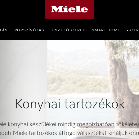
Miele honlapja
OLÁS
PORSZÍVÓZÁS
TISZTÍTÓSZEREK
SMART HOME
SZER
•
Konyhai tartozékok
ele konyhai készülékei mindig megbízhatóan tökélet
edeti Miele tartozékok átfogó választékát kínáljuk önn