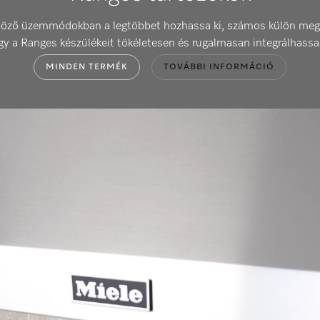
böző üzemmódokban a legtöbbet hozhassa ki, számos külön megvás
y a Ranges készülékeit tökéletesen és rugalmasan integrálhassa, s
MINDEN TERMÉK
TOVÁBBI INFORMÁCIÓ