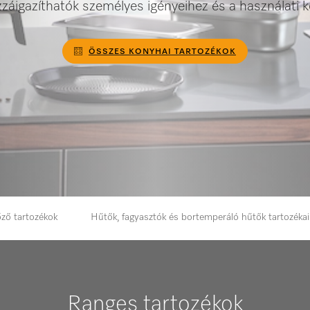
záigazíthatók személyes igényeihez és a használati
ÖSSZES KONYHAI TARTOZÉKOK
ző tartozékok
Hűtők, fagyasztók és bortemperáló hűtők tartozékai
Ranges tartozékok