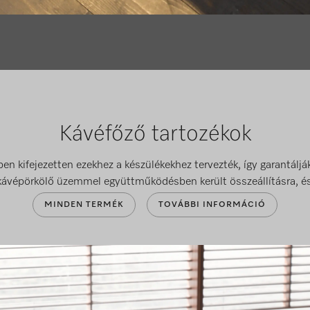
Kávéfőző tartozékok
en kifejezetten ezekhez a készülékekhez tervezték, így garantáljá
kávépörkölő üzemmel együttműködésben került összeállításra, és
MINDEN TERMÉK
TOVÁBBI INFORMÁCIÓ