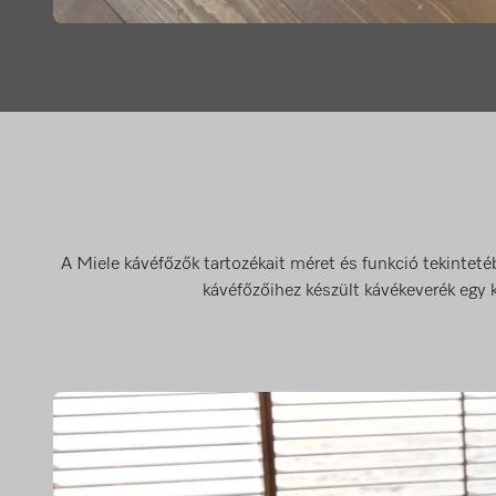
A Miele kávéfőzők tartozékait méret és funkció tekintetéb
kávéfőzőihez készült kávékeverék egy 