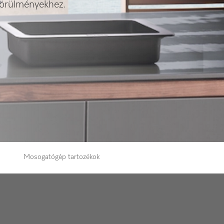
 körülményekhez.
Mosogatógép tartozékok