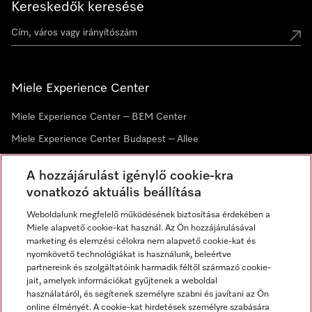
Kereskedők keresése
Miele Experience Center
Miele Experience Center – BEM Center
Miele Experience Center Budapest – Allee
Miele Experience Center Debrecen
A hozzájárulást igénylő cookie-kra
vonatkozó aktuális beállítása
Hírlevél
Weboldalunk megfelelő működésének biztosítása érdekében a
Miele alapvető cookie-kat használ. Az Ön hozzájárulásával
marketing és elemzési célokra nem alapvető cookie-kat és
nyomkövető technológiákat is használunk, beleértve
partnereink és szolgáltatóink harmadik féltől származó cookie-
jait, amelyek információkat gyűjtenek a weboldal
használatáról, és segítenek személyre szabni és javítani az Ön
online élményét. A cookie-kat hirdetések személyre szabására