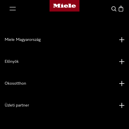
Miele honlapja
 a tartalomhoz
Kereses
Bevás
Miele Magyarország
Előnyök
Okosotthon
Üzleti partner