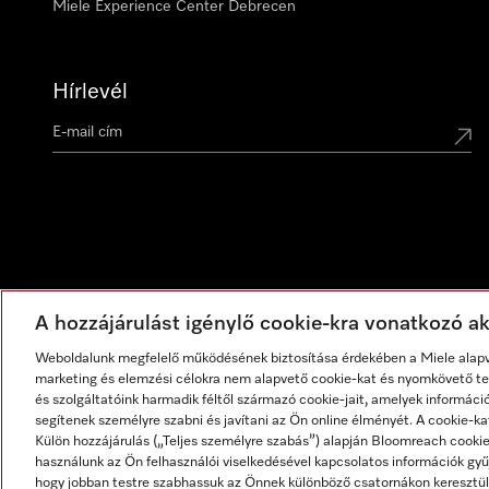
Miele Experience Center Debrecen
Hírlevél
A hozzájárulást igénylő cookie-kra vonatkozó akt
Weboldalunk megfelelő működésének biztosítása érdekében a Miele alapve
marketing és elemzési célokra nem alapvető cookie-kat és nyomkövető tec
és szolgáltatóink harmadik féltől származó cookie-jait, amelyek informáci
segítenek személyre szabni és javítani az Ön online élményét. A cookie-ka
Külön hozzájárulás („Teljes személyre szabás”) alapján Bloomreach cook
használunk az Ön felhasználói viselkedésével kapcsolatos információk gyűj
hogy jobban testre szabhassuk az Önnek különböző csatornákon keresztül