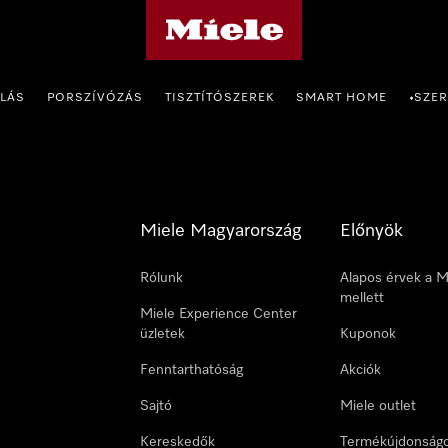
Miele honlapja
OLÁS
PORSZÍVÓZÁS
TISZTÍTÓSZEREK
SMART HOME
SZER
•
Miele Magyarország
Előnyök
Rólunk
Alapos érvek a M
mellett
Miele Experience Center
üzletek
Kuponok
Fenntarthatóság
Akciók
Sajtó
Miele outlet
Kereskedők
Termékújdonság