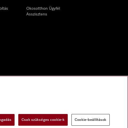
bítás
Okosotthon Ügyfél
Asszisztens
fogadás
Csak szükséges cookie-k
Cookie-beállítások