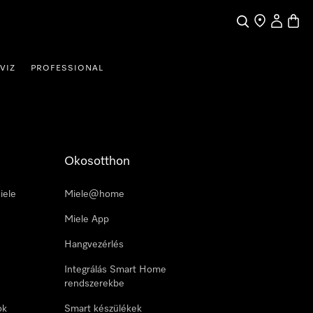
Kereses
Üzletkereső
Saját profi
Bevás
VIZ
PROFESSIONAL
Okosotthon
iele
Miele@home
Miele App
Hangvezérlés
Integrálás Smart Home
rendszerekbe
ok
Smart készülékek