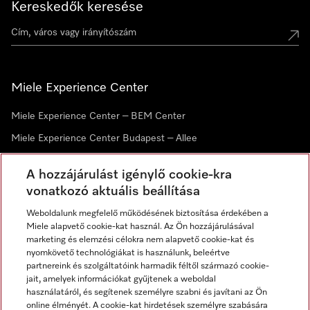
Kereskedők keresése
Miele Experience Center
Miele Experience Center – BEM Center
Miele Experience Center Budapest – Allee
Miele Experience Center Debrecen
A hozzájárulást igénylő cookie-kra
vonatkozó aktuális beállítása
Hírlevél
Weboldalunk megfelelő működésének biztosítása érdekében a
Miele alapvető cookie-kat használ. Az Ön hozzájárulásával
marketing és elemzési célokra nem alapvető cookie-kat és
nyomkövető technológiákat is használunk, beleértve
partnereink és szolgáltatóink harmadik féltől származó cookie-
jait, amelyek információkat gyűjtenek a weboldal
használatáról, és segítenek személyre szabni és javítani az Ön
online élményét. A cookie-kat hirdetések személyre szabására