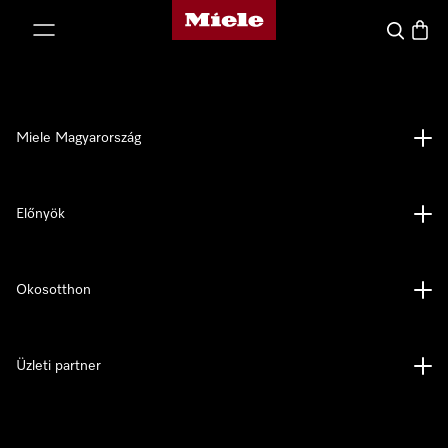
Miele honlapja
 a tartalomhoz
Kereses
Bevás
Miele Magyarország
Előnyök
Okosotthon
Üzleti partner