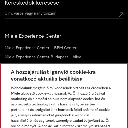
Kereskedők keresése
Miele Experience Center
Miele Experience Center – BEM Center
Miele Experience Center Budapest – Allee
Miele Experience Center Debrecen
A hozzájárulást igénylő cookie-kra
vonatkozó aktuális beállítása
Hírlevél
Weboldalunk megfelelő működésének biztosítása érdekében a
Miele alapvető cookie-kat használ. Az Ön hozzájárulásával
marketing és elemzési célokra nem alapvető cookie-kat és
nyomkövető technológiákat is használunk, beleértve
partnereink és szolgáltatóink harmadik féltől származó cookie-
jait, amelyek információkat gyűjtenek a weboldal
használatáról, és segítenek személyre szabni és javítani az Ön
online élményét. A cookie-kat hirdetések személyre szabására