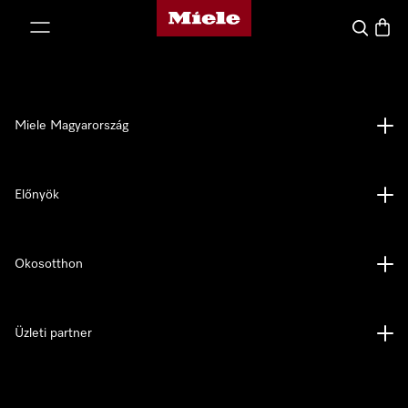
Miele honlapja
 a tartalomhoz
Kereses
Bevás
Miele Magyarország
Előnyök
Okosotthon
Üzleti partner