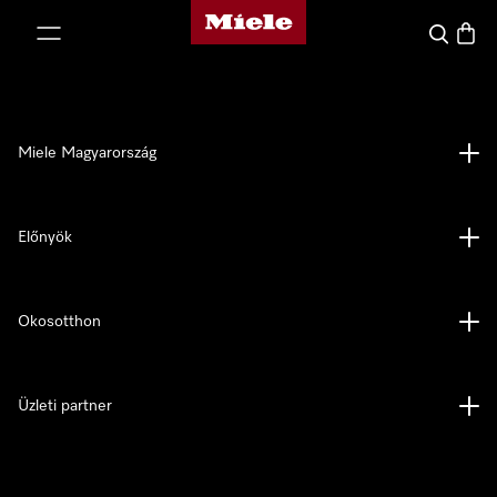
Miele honlapja
 a tartalomhoz
Kereses
Bevás
Miele Magyarország
Előnyök
Okosotthon
Üzleti partner