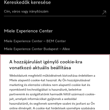
Kereskedők keresése
Miele Experience Center
Miele Experience Center – BEM Center
Miele Experience Center Budapest – Allee
Miele Experience Center Debrecen
A hozzájárulást igénylő cookie-kra
vonatkozó aktuális beállítása
Hírlevél
Weboldalunk megfelelő működésének biztosítása érdekében a
Miele alapvető cookie-kat használ. Az Ön hozzájárulásával
marketing és elemzési célokra nem alapvető cookie-kat és
nyomkövető technológiákat is használunk, beleértve
partnereink és szolgáltatóink harmadik féltől származó cookie-
jait, amelyek információkat gyűjtenek a weboldal
használatáról, és segítenek személyre szabni és javítani az Ön
online élményét. A cookie-kat hirdetések személyre szabására