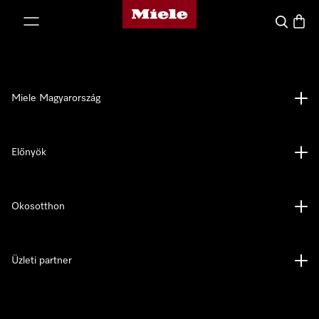
Miele honlapja
 a tartalomhoz
Kereses
Bevás
Miele Magyarország
Előnyök
Okosotthon
Üzleti partner