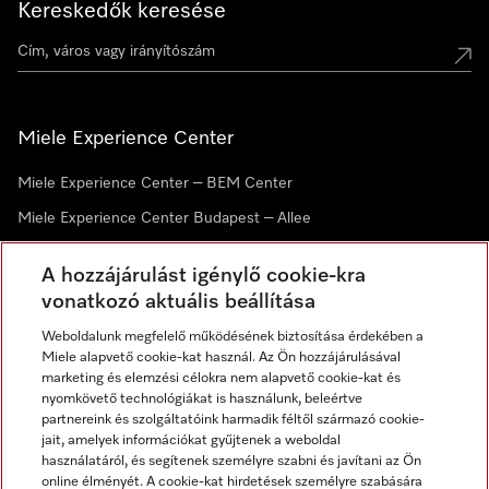
Kereskedők keresése
Miele Experience Center
Miele Experience Center – BEM Center
Miele Experience Center Budapest – Allee
Miele Experience Center Debrecen
A hozzájárulást igénylő cookie-kra
vonatkozó aktuális beállítása
Hírlevél
Weboldalunk megfelelő működésének biztosítása érdekében a
Miele alapvető cookie-kat használ. Az Ön hozzájárulásával
marketing és elemzési célokra nem alapvető cookie-kat és
nyomkövető technológiákat is használunk, beleértve
partnereink és szolgáltatóink harmadik féltől származó cookie-
jait, amelyek információkat gyűjtenek a weboldal
használatáról, és segítenek személyre szabni és javítani az Ön
online élményét. A cookie-kat hirdetések személyre szabására