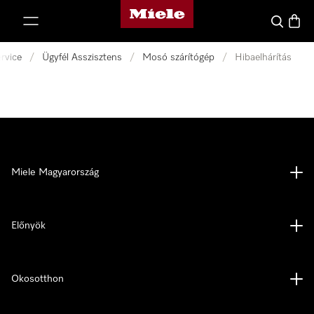
Miele honlapja
 a tartalomhoz
Kereses
Bevás
rvice
/
Ügyfél Asszisztens
/
Mosó szárítógép
/
Hibaelhárítás
Miele Magyarország
Előnyök
Okosotthon