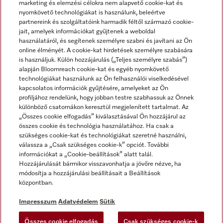
marketing és elemzési célokra nem alapvető cookie-kat és
nyomkövető technológiákat is használunk, beleértve
partnereink és szolgáltatóink harmadik féltől származó cookie-
jait, amelyek információkat gyűjtenek a weboldal
használatáról, és segítenek személyre szabni és javítani az Ön
online élményét. A cookie-kat hirdetések személyre szabására
is használjuk. Külön hozzájárulás („Teljes személyre szabás”)
alapján Bloomreach cookie-kat és egyéb nyomkövető
Miele a YouTube-on
Miele a Facebookon
Miele az Instagramon
technológiákat használunk az Ön felhasználói viselkedésével
kapcsolatos információk gyűjtésére, amelyeket az Ön
profiljához rendelünk, hogy jobban testre szabhassuk az Önnek
különböző csatornákon keresztül megjelenített tartalmat. Az
„Összes cookie elfogadás” kiválasztásával Ön hozzájárul az
összes cookie és technológia használatához. Ha csak a
Impresszum
szükséges cookie-kat és technológiákat szeretné használni,
válassza a „Csak szükséges cookie-k” opciót. További
ÁSZF
információkat a „Cookie-beállítások” alatt talál.
Adatvédelem
Hozzájárulását bármikor visszavonhatja a jövőre nézve, ha
módosítja a hozzájárulási beállításait a Beállítások
Felhasználási feltételek
központban.
Akadálymentességi Nyilatkozat
Digitális Szolgáltatásokról szóló törvény
Impresszum
Adatvédelem
Sütik
Elállási űrlap
Összes cookie elfogadás
Csak szükséges cookie-k