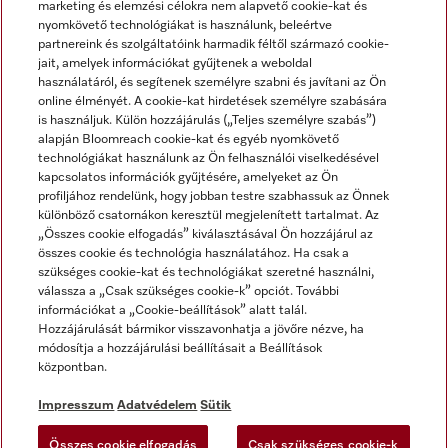
marketing és elemzési célokra nem alapvető cookie-kat és
nyomkövető technológiákat is használunk, beleértve
partnereink és szolgáltatóink harmadik féltől származó cookie-
jait, amelyek információkat gyűjtenek a weboldal
használatáról, és segítenek személyre szabni és javítani az Ön
online élményét. A cookie-kat hirdetések személyre szabására
is használjuk. Külön hozzájárulás („Teljes személyre szabás”)
alapján Bloomreach cookie-kat és egyéb nyomkövető
Miele a YouTube-on
Miele a Facebookon
Miele az Instagramon
technológiákat használunk az Ön felhasználói viselkedésével
kapcsolatos információk gyűjtésére, amelyeket az Ön
profiljához rendelünk, hogy jobban testre szabhassuk az Önnek
különböző csatornákon keresztül megjelenített tartalmat. Az
„Összes cookie elfogadás” kiválasztásával Ön hozzájárul az
összes cookie és technológia használatához. Ha csak a
Impresszum
szükséges cookie-kat és technológiákat szeretné használni,
válassza a „Csak szükséges cookie-k” opciót. További
ÁSZF
információkat a „Cookie-beállítások” alatt talál.
Adatvédelem
Hozzájárulását bármikor visszavonhatja a jövőre nézve, ha
módosítja a hozzájárulási beállításait a Beállítások
Felhasználási feltételek
központban.
Akadálymentességi Nyilatkozat
Digitális Szolgáltatásokról szóló törvény
Impresszum
Adatvédelem
Sütik
Elállási űrlap
Összes cookie elfogadás
Csak szükséges cookie-k