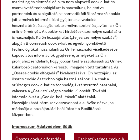
marketing és elemzési célokra nem alapvető cookie-kat és
nyomkövető technológiákat is használunk, beleértve
partnereink és szolgáltatóink harmadik féltől származó cookie-
jait, amelyek információkat gyűjtenek a weboldal
használatáról, és segítenek személyre szabni és javítani az Ön
online élményét. A cookie-kat hirdetések személyre szabására
is használjuk. Külön hozzájárulás („Teljes személyre szabás”)
alapján Bloomreach cookie-kat és egyéb nyomkövető
Miele a YouTube-on
Miele a Facebookon
Miele az Instagramon
technológiákat használunk az Ön felhasználói viselkedésével
kapcsolatos információk gyűjtésére, amelyeket az Ön
profiljához rendelünk, hogy jobban testre szabhassuk az Önnek
különböző csatornákon keresztül megjelenített tartalmat. Az
„Összes cookie elfogadás” kiválasztásával Ön hozzájárul az
összes cookie és technológia használatához. Ha csak a
Impresszum
szükséges cookie-kat és technológiákat szeretné használni,
válassza a „Csak szükséges cookie-k” opciót. További
ÁSZF
információkat a „Cookie-beállítások” alatt talál.
Adatvédelem
Hozzájárulását bármikor visszavonhatja a jövőre nézve, ha
módosítja a hozzájárulási beállításait a Beállítások
Felhasználási feltételek
központban.
Akadálymentességi Nyilatkozat
Digitális Szolgáltatásokról szóló törvény
Impresszum
Adatvédelem
Sütik
Elállási űrlap
Összes cookie elfogadás
Csak szükséges cookie-k