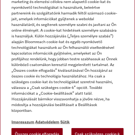
marketing és elemzési célokra nem alapvető cookie-kat és
nyomkövető technológiákat is használunk, beleértve
partnereink és szolgáltatóink harmadik féltől származó cookie-
jait, amelyek információkat gyűjtenek a weboldal
használatáról, és segítenek személyre szabni és javítani az Ön
online élményét. A cookie-kat hirdetések személyre szabására
is használjuk. Külön hozzájárulás („Teljes személyre szabás”)
alapján Bloomreach cookie-kat és egyéb nyomkövető
Miele a YouTube-on
Miele a Facebookon
Miele az Instagramon
technológiákat használunk az Ön felhasználói viselkedésével
kapcsolatos információk gyűjtésére, amelyeket az Ön
profiljához rendelünk, hogy jobban testre szabhassuk az Önnek
különböző csatornákon keresztül megjelenített tartalmat. Az
„Összes cookie elfogadás” kiválasztásával Ön hozzájárul az
összes cookie és technológia használatához. Ha csak a
Impresszum
szükséges cookie-kat és technológiákat szeretné használni,
válassza a „Csak szükséges cookie-k” opciót. További
ÁSZF
információkat a „Cookie-beállítások” alatt talál.
Adatvédelem
Hozzájárulását bármikor visszavonhatja a jövőre nézve, ha
módosítja a hozzájárulási beállításait a Beállítások
Felhasználási feltételek
központban.
Akadálymentességi Nyilatkozat
Digitális Szolgáltatásokról szóló törvény
Impresszum
Adatvédelem
Sütik
Elállási űrlap
Összes cookie elfogadás
Csak szükséges cookie-k