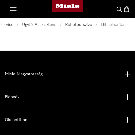
Miele honlapja
 a tartalomhoz
Kereses
Bevás
Service
/
Ügyfél Asszisztens
/
Robotporszívó
/
Hibaelhárítás
Miele Magyarország
Előnyök
Okosotthon