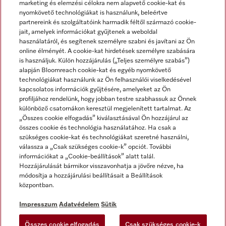
marketing és elemzési célokra nem alapvető cookie-kat és
nyomkövető technológiákat is használunk, beleértve
partnereink és szolgáltatóink harmadik féltől származó cookie-
jait, amelyek információkat gyűjtenek a weboldal
használatáról, és segítenek személyre szabni és javítani az Ön
online élményét. A cookie-kat hirdetések személyre szabására
is használjuk. Külön hozzájárulás („Teljes személyre szabás”)
alapján Bloomreach cookie-kat és egyéb nyomkövető
Miele a YouTube-on
Miele a Facebookon
Miele az Instagramon
technológiákat használunk az Ön felhasználói viselkedésével
kapcsolatos információk gyűjtésére, amelyeket az Ön
profiljához rendelünk, hogy jobban testre szabhassuk az Önnek
különböző csatornákon keresztül megjelenített tartalmat. Az
„Összes cookie elfogadás” kiválasztásával Ön hozzájárul az
összes cookie és technológia használatához. Ha csak a
Impresszum
szükséges cookie-kat és technológiákat szeretné használni,
válassza a „Csak szükséges cookie-k” opciót. További
ÁSZF
információkat a „Cookie-beállítások” alatt talál.
Adatvédelem
Hozzájárulását bármikor visszavonhatja a jövőre nézve, ha
módosítja a hozzájárulási beállításait a Beállítások
Felhasználási feltételek
központban.
Akadálymentességi Nyilatkozat
Digitális Szolgáltatásokról szóló törvény
Impresszum
Adatvédelem
Sütik
Elállási űrlap
Összes cookie elfogadás
Csak szükséges cookie-k