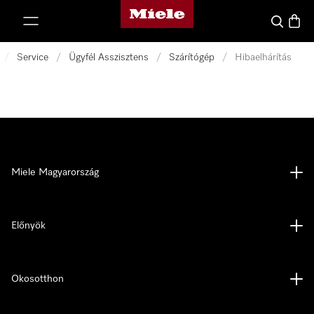
Miele honlapja
 a tartalomhoz
Kereses
Bevás
/
Service
/
Ügyfél Asszisztens
/
Szárítógép
/
Hibaelhárítás
Miele Magyarország
Előnyök
Okosotthon