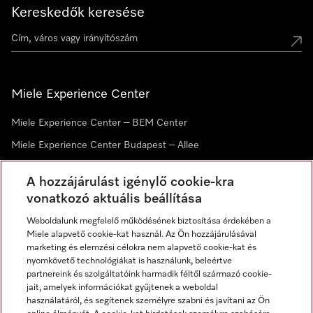
Kereskedők keresése
Miele Experience Center
Miele Experience Center – BEM Center
Miele Experience Center Budapest – Allee
Miele Experience Center Debrecen
A hozzájárulást igénylő cookie-kra
vonatkozó aktuális beállítása
Hírlevél
Weboldalunk megfelelő működésének biztosítása érdekében a
Miele alapvető cookie-kat használ. Az Ön hozzájárulásával
marketing és elemzési célokra nem alapvető cookie-kat és
nyomkövető technológiákat is használunk, beleértve
partnereink és szolgáltatóink harmadik féltől származó cookie-
jait, amelyek információkat gyűjtenek a weboldal
használatáról, és segítenek személyre szabni és javítani az Ön