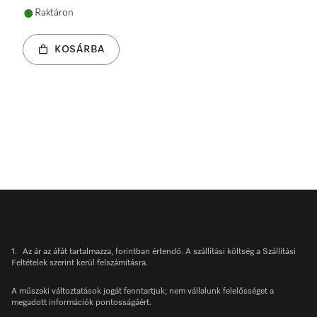
Raktáron
KOSÁRBA
1.
Az ár az áfát tartalmazza, forintban értendő. A szállítási költség a Szállítási
Feltételek szerint kerül felszámításra.
A műszaki változtatások jogát fenntartjuk; nem vállalunk felelősséget a
megadott információk pontosságáért.