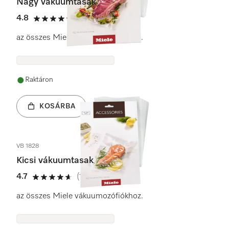
Nagy vákuumtasak
4.8
(4 vélemények)
4.8 / 5
az összes Miele vákuumozófiókhoz.
Raktáron
KOSÁRBA
VB 1828
Kicsi vákuumtasak
4.7
(11 vélemények)
4.7 / 5
az összes Miele vákuumozófiókhoz.