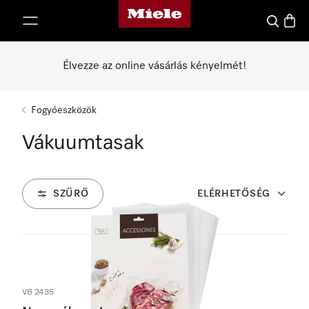
Miele honlapja
 a tartalomhoz
Kereses
Bevás
Élvezze az online vásárlás kényelmét!
Fogyóeszközök
Vákuumtasak
SZŰRŐ
ELÉRHETŐSÉG
2
Termékek
VB 2435