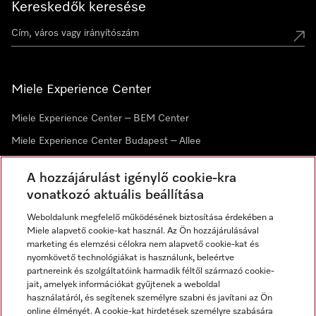
Kereskedők keresése
Miele Experience Center
Miele Experience Center – BEM Center
Miele Experience Center Budapest – Allee
Miele Experience Center Debrecen
A hozzájárulást igénylő cookie-kra
vonatkozó aktuális beállítása
Hírlevél
Weboldalunk megfelelő működésének biztosítása érdekében a
Miele alapvető cookie-kat használ. Az Ön hozzájárulásával
marketing és elemzési célokra nem alapvető cookie-kat és
nyomkövető technológiákat is használunk, beleértve
partnereink és szolgáltatóink harmadik féltől származó cookie-
jait, amelyek információkat gyűjtenek a weboldal
használatáról, és segítenek személyre szabni és javítani az Ön
online élményét. A cookie-kat hirdetések személyre szabására