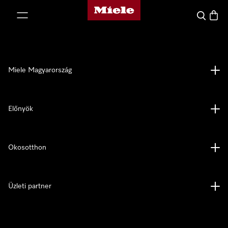
Miele honlapja
 a tartalomhoz
Kereses
Bevás
Miele Magyarország
Előnyök
Okosotthon
Üzleti partner