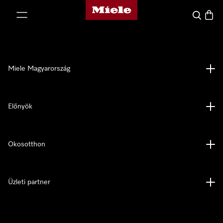
Miele honlapja
 a tartalomhoz
Kereses
Bevás
Miele Magyarország
Előnyök
Okosotthon
Üzleti partner