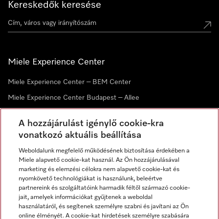
Kereskedők keresése
Miele Experience Center
Miele Experience Center – BEM Center
Miele Experience Center Budapest – Allee
Miele Experience Center Debrecen
A hozzájárulást igénylő cookie-kra
vonatkozó aktuális beállítása
Hírlevél
Weboldalunk megfelelő működésének biztosítása érdekében a
Miele alapvető cookie-kat használ. Az Ön hozzájárulásával
marketing és elemzési célokra nem alapvető cookie-kat és
nyomkövető technológiákat is használunk, beleértve
partnereink és szolgáltatóink harmadik féltől származó cookie-
jait, amelyek információkat gyűjtenek a weboldal
használatáról, és segítenek személyre szabni és javítani az Ön
online élményét. A cookie-kat hirdetések személyre szabására