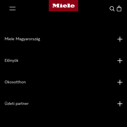
Miele honlapja
 a tartalomhoz
Kereses
Bevás
Miele Magyarország
Előnyök
Okosotthon
Üzleti partner