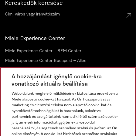
Kereskedők keresése
Miele Experience Center
Miele Experience Center – BEM Center
Miele Experience Center Budapest – Allee
Miele Experience Center Debrecen
A hozzájárulást igénylő cookie-kra
vonatkozó aktuális beállítása
Hírlevél
Weboldalunk megfelelő működésének biztosítása érdekében a
Miele alapvető cookie-kat használ. Az Ön hozzájárulásával
marketing és elemzési célokra nem alapvető cookie-kat és
nyomkövető technológiákat is használunk, beleértve
partnereink és szolgáltatóink harmadik féltől származó cookie-
jait, amelyek információkat gyűjtenek a weboldal
használatáról, és segítenek személyre szabni és javítani az Ön
online élményét. A cookie-kat hirdetések személyre szabására