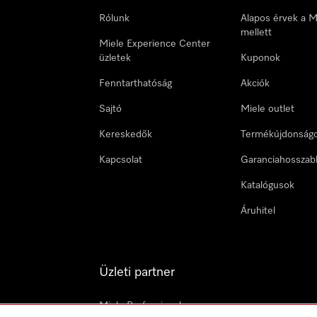
Rólunk
Alapos érvek a M
mellett
Miele Experience Center
üzletek
Kuponok
Fenntarthatóság
Akciók
Sajtó
Miele outlet
Kereskedők
Termékújdonság
Kapcsolat
Garanciahosszab
Katalógusok
Áruhitel
Üzleti partner
Miele Professional