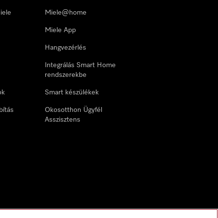
iele
Miele@home
Miele App
Hangvezérlés
Integrálás Smart Home
rendszerekbe
ok
Smart készülékek
bítás
Okosotthon Ügyfél
Asszisztens