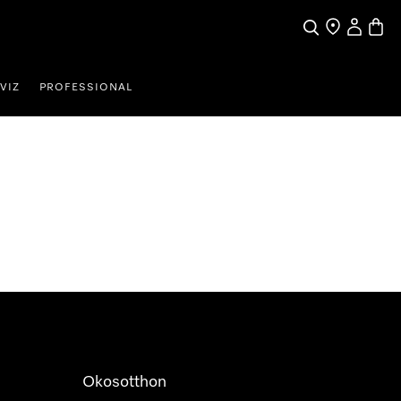
Kereses
Üzletkereső
Saját profi
Bevás
VIZ
PROFESSIONAL
Okosotthon