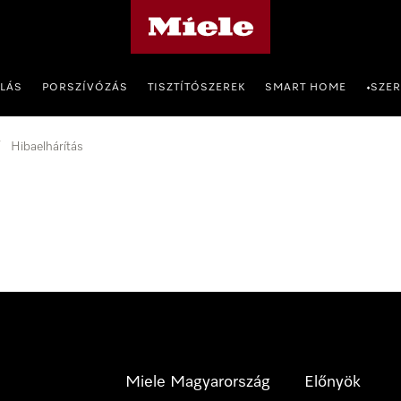
Miele honlapja
OLÁS
PORSZÍVÓZÁS
TISZTÍTÓSZEREK
SMART HOME
SZER
•
Hibaelhárítás
Miele Magyarország
Előnyök