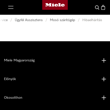
Miele honlapja
 a tartalomhoz
Kereses
Bevás
rvice
/
Ügyfél Asszisztens
/
Mosó szárítógép
/
Hibaelhárítás
Miele Magyarország
Előnyök
Okosotthon