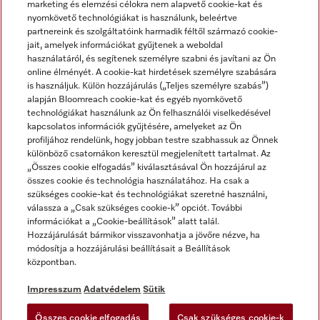
marketing és elemzési célokra nem alapvető cookie-kat és
nyomkövető technológiákat is használunk, beleértve
partnereink és szolgáltatóink harmadik féltől származó cookie-
jait, amelyek információkat gyűjtenek a weboldal
használatáról, és segítenek személyre szabni és javítani az Ön
online élményét. A cookie-kat hirdetések személyre szabására
is használjuk. Külön hozzájárulás („Teljes személyre szabás”)
alapján Bloomreach cookie-kat és egyéb nyomkövető
Miele a YouTube-on
Miele a Facebookon
Miele az Instagramon
technológiákat használunk az Ön felhasználói viselkedésével
kapcsolatos információk gyűjtésére, amelyeket az Ön
profiljához rendelünk, hogy jobban testre szabhassuk az Önnek
különböző csatornákon keresztül megjelenített tartalmat. Az
„Összes cookie elfogadás” kiválasztásával Ön hozzájárul az
összes cookie és technológia használatához. Ha csak a
Impresszum
szükséges cookie-kat és technológiákat szeretné használni,
válassza a „Csak szükséges cookie-k” opciót. További
ÁSZF
információkat a „Cookie-beállítások” alatt talál.
Adatvédelem
Hozzájárulását bármikor visszavonhatja a jövőre nézve, ha
módosítja a hozzájárulási beállításait a Beállítások
Felhasználási feltételek
központban.
Akadálymentességi Nyilatkozat
Digitális Szolgáltatásokról szóló törvény
Impresszum
Adatvédelem
Sütik
Elállási űrlap
Összes cookie elfogadás
Csak szükséges cookie-k