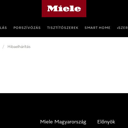
Miele honlapja
OLÁS
PORSZÍVÓZÁS
TISZTÍTÓSZEREK
SMART HOME
SZER
•
/
Hibaelhárítás
Miele Magyarország
Előnyök