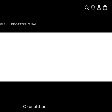
Kereses
Üzletkereső
Saját profi
Bevás
VIZ
PROFESSIONAL
Okosotthon