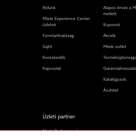
Rólunk
Alapos érvek a M
mellett
Miele Experience Center
üzletek
Kuponok
Fenntarthatóság
Akciók
Sajtó
Miele outlet
Kereskedők
Termékújdonság
Kapcsolat
Garanciahosszab
Katalógusok
Áruhitel
Üzleti partner
Miele Professional