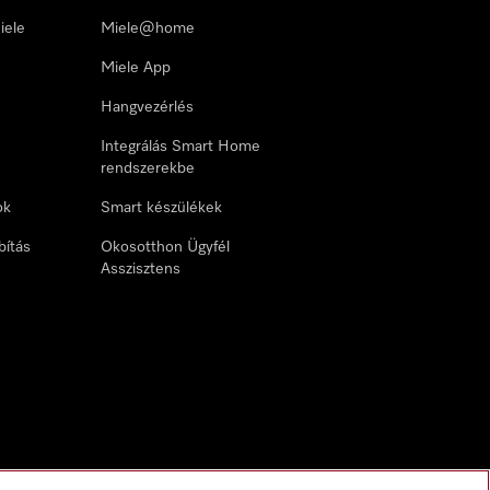
iele
Miele@home
Miele App
Hangvezérlés
Integrálás Smart Home
rendszerekbe
ok
Smart készülékek
bítás
Okosotthon Ügyfél
Asszisztens