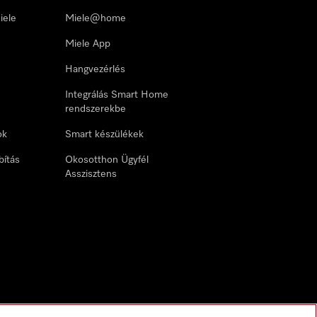
iele
Miele@home
Miele App
Hangvezérlés
Integrálás Smart Home
rendszerekbe
ok
Smart készülékek
bítás
Okosotthon Ügyfél
Asszisztens