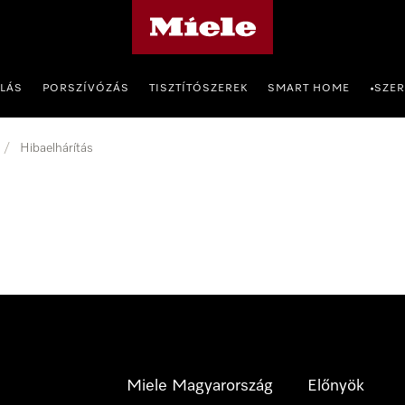
Miele honlapja
OLÁS
PORSZÍVÓZÁS
TISZTÍTÓSZEREK
SMART HOME
SZER
•
/
Hibaelhárítás
Miele Magyarország
Előnyök