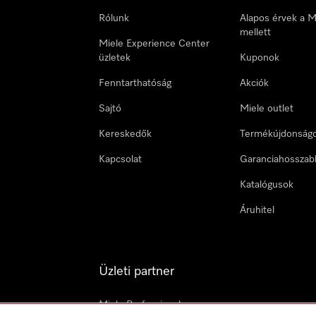
Rólunk
Alapos érvek a M
mellett
Miele Experience Center
üzletek
Kuponok
Fenntarthatóság
Akciók
Sajtó
Miele outlet
Kereskedők
Termékújdonság
Kapcsolat
Garanciahosszab
Katalógusok
Áruhitel
Üzleti partner
Miele Professional