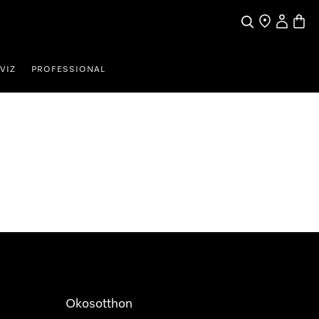
Kereses
Üzletkereső
Saját profi
Bevás
VIZ
PROFESSIONAL
Okosotthon