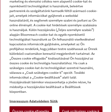
marketing és elemzési célokra nem alapvető cookie-kat és
nyomkövető technológiákat is használunk, beleértve
partnereink és szolgáltatóink harmadik féltől származó cookie-
jait, amelyek információkat gyűjtenek a weboldal
használatáról, és segítenek személyre szabni és javítani az Ön
online élményét. A cookie-kat hirdetések személyre szabására
is használjuk. Külön hozzájárulás („Teljes személyre szabás”)
alapján Bloomreach cookie-kat és egyéb nyomkövető
Miele a YouTube-on
Miele a Facebookon
Miele az Instagramon
technológiákat használunk az Ön felhasználói viselkedésével
kapcsolatos információk gyűjtésére, amelyeket az Ön
profiljához rendelünk, hogy jobban testre szabhassuk az Önnek
különböző csatornákon keresztül megjelenített tartalmat. Az
„Összes cookie elfogadás” kiválasztásával Ön hozzájárul az
összes cookie és technológia használatához. Ha csak a
Impresszum
szükséges cookie-kat és technológiákat szeretné használni,
válassza a „Csak szükséges cookie-k” opciót. További
ÁSZF
információkat a „Cookie-beállítások” alatt talál.
Adatvédelem
Hozzájárulását bármikor visszavonhatja a jövőre nézve, ha
módosítja a hozzájárulási beállításait a Beállítások
Felhasználási feltételek
központban.
Akadálymentességi Nyilatkozat
Digitális Szolgáltatásokról szóló törvény
Impresszum
Adatvédelem
Sütik
Elállási űrlap
Összes cookie elfogadás
Csak szükséges cookie-k