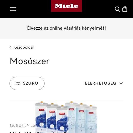
Miele honlapja
 a tartalomhoz
Kereses
Bevás
Élvezze az online vásárlás kényelmét!
Kezdőoldal
Mosószer
SZŰRŐ
ELÉRHETŐSÉG
32
Termékek
Set 6 UltraPhase