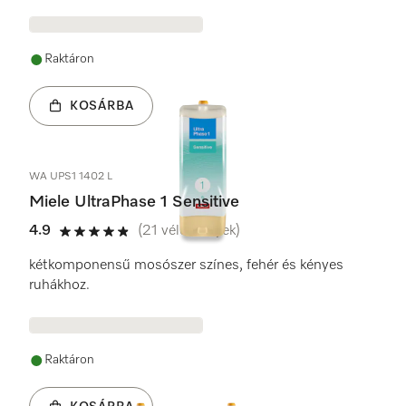
Raktáron
KOSÁRBA
WA UPS1 1402 L
Miele UltraPhase 1 Sensitive
4.9
(21 vélemények)
4.9 / 5
kétkomponensű mosószer színes, fehér és kényes
ruhákhoz.
Raktáron