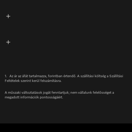
1.
Az ár az áfát tartalmazza, forintban értendő. A szállítási költség a Szállítási
Feltételek szerint kerül felszámításra.
A műszaki változtatások jogát fenntartjuk; nem vállalunk felelősséget a
megadott információk pontosságáért.