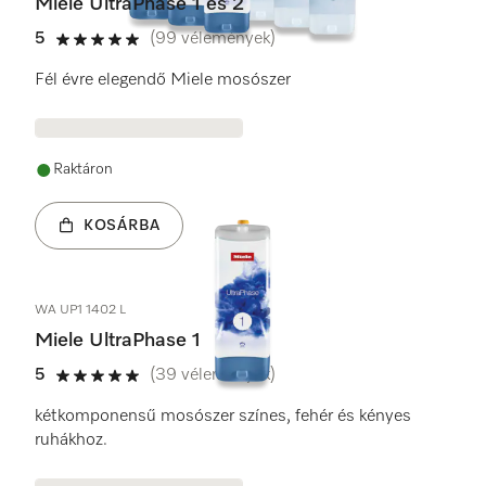
Miele UltraPhase 1 és 2
5
(99 vélemények)
5 / 5
Fél évre elegendő Miele mosószer
Raktáron
KOSÁRBA
WA UP1 1402 L
Miele UltraPhase 1
5
(39 vélemények)
5 / 5
kétkomponensű mosószer színes, fehér és kényes
ruhákhoz.