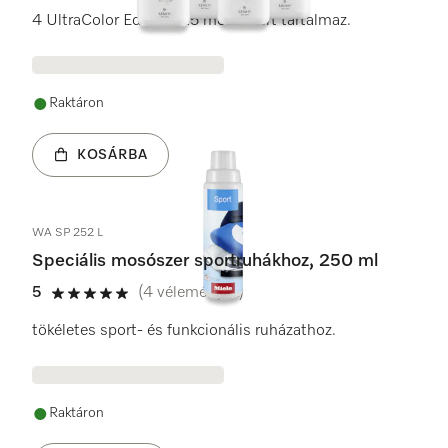
4 UltraColor Edition125 mosószert tartalmaz.
Raktáron
KOSÁRBA
WA SP 252 L
Speciális mosószer sportruhákhoz, 250 ml
5
(4 vélemények)
5 / 5
tökéletes sport- és funkcionális ruházathoz.
Raktáron