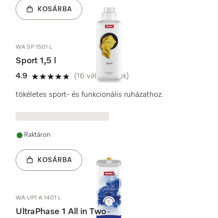
KOSÁRBA
WA SP 1501 L
Sport 1,5 l
4.9
(16 vélemények)
4.9 / 5
tökéletes sport- és funkcionális ruházathoz.
Raktáron
KOSÁRBA
WA UP1 A 1401 L
UltraPhase 1 All in Two