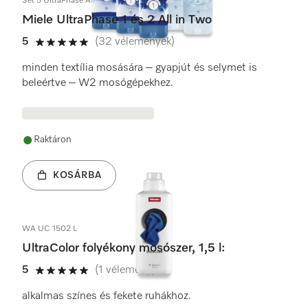
Set 5 UltraPhase All in Two
Miele UltraPhase 1 és 2 All in Two
5
(32 vélemények)
5 / 5
minden textília mosására – gyapjút és selymet is
beleértve – W2 mosógépekhez.
Raktáron
KOSÁRBA
WA UC 1502 L
UltraColor folyékony mosószer, 1,5 l:
5
(1 vélemény)
5 / 5
alkalmas színes és fekete ruhákhoz.