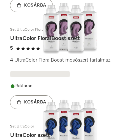
KOSÁRBA
Set UltraColor FloralBoost
UltraColor FloralBoost szett
5
(1 vélemény)
5 / 5
4 UltraColor FloralBoost mosószert tartalmaz.
Raktáron
KOSÁRBA
Set UltraColor
UltraColor szett