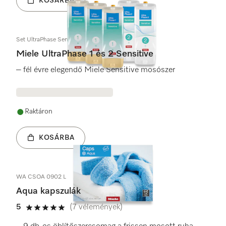
KOSÁRBA
Set UltraPhase Sensitive
Miele UltraPhase 1 és 2 Sensitive
– fél évre elegendő Miele Sensitive mosószer
Raktáron
KOSÁRBA
WA CSOA 0902 L
Aqua kapszulák
5
(7 vélemények)
5 / 5