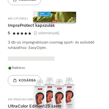
WA CIP 0302 L
ImpraProtect kapszulák
5
(2 vélemények)
5 / 5
3 db-os impregnálószer-csomag sport- és esővédő
ruházathoz. EasyOpen.
Raktáron
KOSÁRBA
Set UltraColor Edition125
UltraColor Edition125 szett