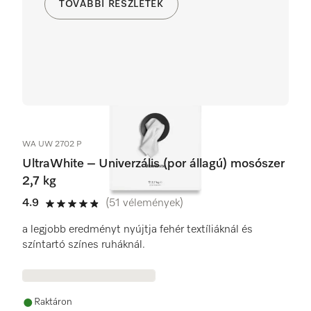
TOVÁBBI RÉSZLETEK
WA UW 2702 P
UltraWhite – Univerzális (por állagú) mosószer
2,7 kg
4.9
(51 vélemények)
4.9 / 5
a legjobb eredményt nyújtja fehér textíliáknál és
színtartó színes ruháknál.
Raktáron