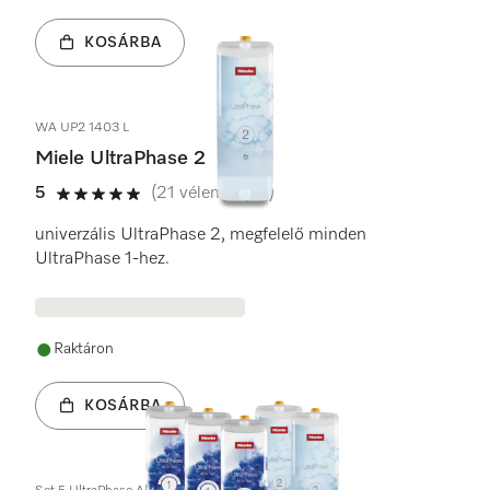
KOSÁRBA
WA UP2 1403 L
Miele UltraPhase 2
5
(21 vélemények)
5 / 5
univerzális UltraPhase 2, megfelelő minden
UltraPhase 1-hez.
Raktáron
KOSÁRBA