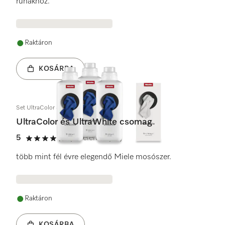
ruhákhoz.
Raktáron
KOSÁRBA
Set UltraColor & UltraWhite
UltraColor és UltraWhite csomag
5
(3 vélemények)
5 / 5
több mint fél évre elegendő Miele mosószer.
Raktáron
KOSÁRBA