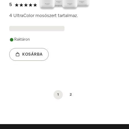
5
(6 vélemények)
5 / 5
4 UltraColor mosószert tartalmaz.
Raktáron
KOSÁRBA
1
2