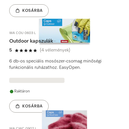
KOSÁRBA
WA COU 0603 L
Outdoor kapszulák
5
(4 vélemények)
5 / 5
6 db-os speciális mosószer-csomag minőségi
funkcionális ruházathoz. EasyOpen.
Raktáron
KOSÁRBA
WA CWC 0902 L