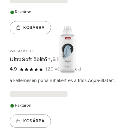
Raktáron
KOSÁRBA
WA SO 1503 L
UltraSoft öblítő 1,5 l
4.9
(20 vélemények)
4.9 / 5
a kellemesen puha ruhákért és a friss Aqua-illatért.
Raktáron
KOSÁRBA