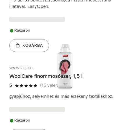
– 9 db-os öblítőszercsomag a frissen mosott ruha
illatával. EasyOpen.
Raktáron
KOSÁRBA
WA WC 1503 L
WoolCare finommosószer, 1,5 l
5
(15 vélemények)
5 / 5
gyapjúhoz, selyemhez és más érzékeny textíliákhoz.
Raktáron