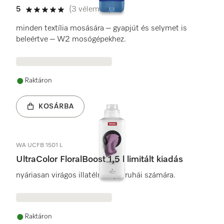
5
(3 vélemények)
5 / 5
minden textília mosására – gyapjút és selymet is
beleértve – W2 mosógépekhez.
Raktáron
KOSÁRBA
WA UCFB 1501 L
UltraColor FloralBoost 1,5 l limitált kiadás
nyáriasan virágos illatélmény a ruhái számára.
Raktáron