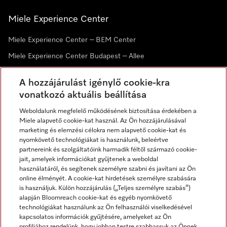
Miele Experience Center
Miele Experience Center – BEM Center
Miele Experience Center Budapest – Allee
Miele Experience Center Debrecen
A hozzájárulást igénylő cookie-kra
vonatkozó aktuális beállítása
Hírlevél
Weboldalunk megfelelő működésének biztosítása érdekében a
Miele alapvető cookie-kat használ. Az Ön hozzájárulásával
marketing és elemzési célokra nem alapvető cookie-kat és
nyomkövető technológiákat is használunk, beleértve
partnereink és szolgáltatóink harmadik féltől származó cookie-
jait, amelyek információkat gyűjtenek a weboldal
használatáról, és segítenek személyre szabni és javítani az Ön
online élményét. A cookie-kat hirdetések személyre szabására
is használjuk. Külön hozzájárulás („Teljes személyre szabás”)
alapján Bloomreach cookie-kat és egyéb nyomkövető
Miele a YouTube-on
Miele a Facebookon
Miele az Instagramon
technológiákat használunk az Ön felhasználói viselkedésével
kapcsolatos információk gyűjtésére, amelyeket az Ön
profiljához rendelünk, hogy jobban testre szabhassuk az Önnek