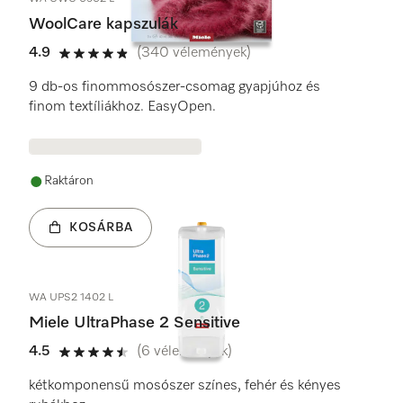
WoolCare kapszulák
4.9
(340 vélemények)
4.9 / 5
9 db-os finommosószer-csomag gyapjúhoz és
finom textíliákhoz. EasyOpen.
Raktáron
KOSÁRBA
WA UPS2 1402 L
Miele UltraPhase 2 Sensitive
4.5
(6 vélemények)
4.5 / 5
kétkomponensű mosószer színes, fehér és kényes