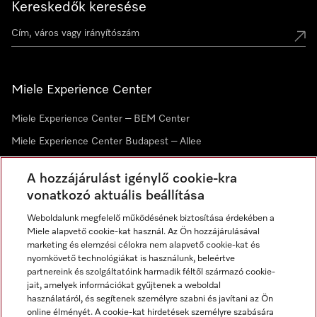
Kereskedők keresése
Miele Experience Center
Miele Experience Center – BEM Center
Miele Experience Center Budapest – Allee
Miele Experience Center Debrecen
A hozzájárulást igénylő cookie-kra
vonatkozó aktuális beállítása
Hírlevél
Weboldalunk megfelelő működésének biztosítása érdekében a
Miele alapvető cookie-kat használ. Az Ön hozzájárulásával
marketing és elemzési célokra nem alapvető cookie-kat és
nyomkövető technológiákat is használunk, beleértve
partnereink és szolgáltatóink harmadik féltől származó cookie-
jait, amelyek információkat gyűjtenek a weboldal
használatáról, és segítenek személyre szabni és javítani az Ön
online élményét. A cookie-kat hirdetések személyre szabására