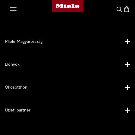
Miele honlapja
 a tartalomhoz
Kereses
Bevás
Miele Magyarország
Előnyök
Okosotthon
Üzleti partner