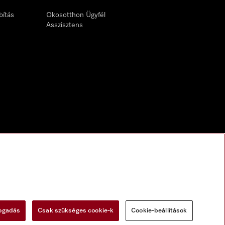
bítás
Okosotthon Ügyfél
Asszisztens
fogadás
Csak szükséges cookie-k
Cookie-beállítások