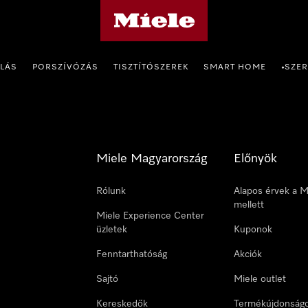
Miele honlapja
OLÁS
PORSZÍVÓZÁS
TISZTÍTÓSZEREK
SMART HOME
SZER
•
Miele Magyarország
Előnyök
Rólunk
Alapos érvek a M
mellett
Miele Experience Center
üzletek
Kuponok
Fenntarthatóság
Akciók
Sajtó
Miele outlet
Kereskedők
Termékújdonság