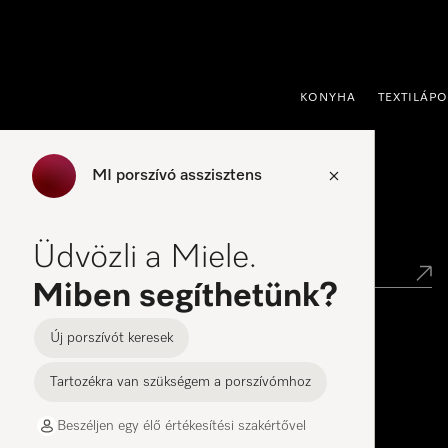
 a tartalomhoz
KONYHA
TEXTILÁP
MI porszívó asszisztens
Kereskedők keresése
Üdvözli a Miele.
Miben segíthetünk?
Új porszívót keresek
Miele Experience Center
Tartozékra van szükségem a porszívómhoz
Miele Experience Center – BEM Center
Miele Experience Center Budapest – Allee
Beszéljen egy élő értékesítési szakértővel