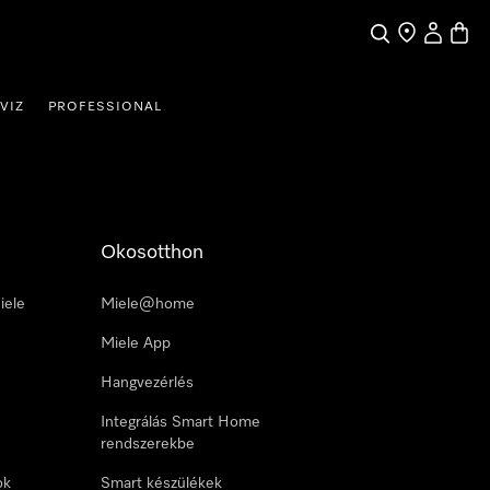
Kereses
Üzletkereső
Saját profi
Bevás
VIZ
PROFESSIONAL
Okosotthon
iele
Miele@home
Miele App
Hangvezérlés
Integrálás Smart Home
rendszerekbe
ok
Smart készülékek