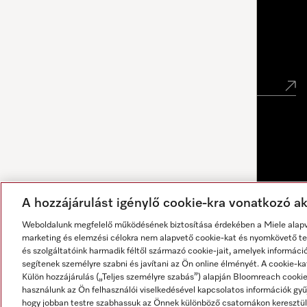
Miele Experience Center Debrecen
Hírlevél
A hozzájárulást igénylő cookie-kra vonatkozó akt
Weboldalunk megfelelő működésének biztosítása érdekében a Miele alapve
marketing és elemzési célokra nem alapvető cookie-kat és nyomkövető tec
és szolgáltatóink harmadik féltől származó cookie-jait, amelyek informáci
segítenek személyre szabni és javítani az Ön online élményét. A cookie-ka
Külön hozzájárulás („Teljes személyre szabás”) alapján Bloomreach cook
használunk az Ön felhasználói viselkedésével kapcsolatos információk gyűj
A válaszokat mesterséges intelligencia generálja.
hogy jobban testre szabhassuk az Önnek különböző csatornákon keresztül