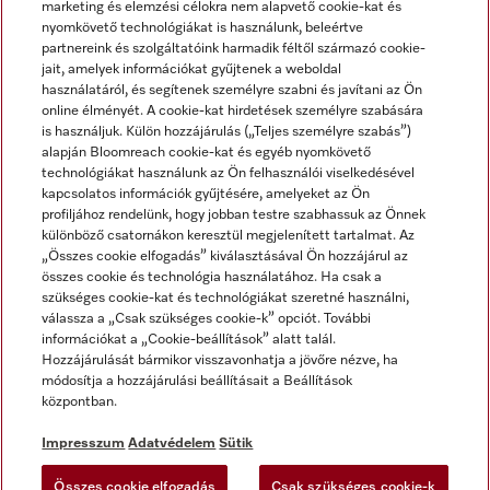
marketing és elemzési célokra nem alapvető cookie-kat és
nyomkövető technológiákat is használunk, beleértve
partnereink és szolgáltatóink harmadik féltől származó cookie-
jait, amelyek információkat gyűjtenek a weboldal
használatáról, és segítenek személyre szabni és javítani az Ön
online élményét. A cookie-kat hirdetések személyre szabására
is használjuk. Külön hozzájárulás („Teljes személyre szabás”)
alapján Bloomreach cookie-kat és egyéb nyomkövető
Miele a YouTube-on
Miele a Facebookon
Miele az Instagramon
technológiákat használunk az Ön felhasználói viselkedésével
kapcsolatos információk gyűjtésére, amelyeket az Ön
profiljához rendelünk, hogy jobban testre szabhassuk az Önnek
különböző csatornákon keresztül megjelenített tartalmat. Az
„Összes cookie elfogadás” kiválasztásával Ön hozzájárul az
összes cookie és technológia használatához. Ha csak a
Impresszum
szükséges cookie-kat és technológiákat szeretné használni,
válassza a „Csak szükséges cookie-k” opciót. További
ÁSZF
információkat a „Cookie-beállítások” alatt talál.
Adatvédelem
Hozzájárulását bármikor visszavonhatja a jövőre nézve, ha
módosítja a hozzájárulási beállításait a Beállítások
Felhasználási feltételek
központban.
Akadálymentességi Nyilatkozat
Digitális Szolgáltatásokról szóló törvény
Impresszum
Adatvédelem
Sütik
Elállási űrlap
Összes cookie elfogadás
Csak szükséges cookie-k