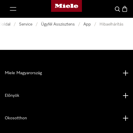
Miele honlapja
 a tartalomhoz
Kereses
Bevás
őoldal
/
Service
/
Ügyfél Asszisztens
/
App
/
Hibaelhárítás
Miele Magyarország
Előnyök
Okosotthon