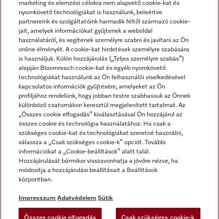
marketing és elemzési célokra nem alapvető cookie-kat és
nyomkövető technológiákat is használunk, beleértve
partnereink és szolgáltatóink harmadik féltől származó cookie-
jait, amelyek információkat gyűjtenek a weboldal
használatáról, és segítenek személyre szabni és javítani az Ön
online élményét. A cookie-kat hirdetések személyre szabására
is használjuk. Külön hozzájárulás („Teljes személyre szabás”)
alapján Bloomreach cookie-kat és egyéb nyomkövető
Miele a YouTube-on
Miele a Facebookon
Miele az Instagramon
technológiákat használunk az Ön felhasználói viselkedésével
kapcsolatos információk gyűjtésére, amelyeket az Ön
profiljához rendelünk, hogy jobban testre szabhassuk az Önnek
különböző csatornákon keresztül megjelenített tartalmat. Az
„Összes cookie elfogadás” kiválasztásával Ön hozzájárul az
összes cookie és technológia használatához. Ha csak a
Impresszum
szükséges cookie-kat és technológiákat szeretné használni,
válassza a „Csak szükséges cookie-k” opciót. További
ÁSZF
információkat a „Cookie-beállítások” alatt talál.
Adatvédelem
Hozzájárulását bármikor visszavonhatja a jövőre nézve, ha
módosítja a hozzájárulási beállításait a Beállítások
Felhasználási feltételek
központban.
Akadálymentességi Nyilatkozat
Digitális Szolgáltatásokról szóló törvény
Impresszum
Adatvédelem
Sütik
Elállási űrlap
Összes cookie elfogadás
Csak szükséges cookie-k