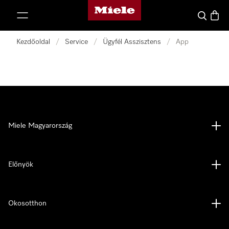
Miele honlapja
 a tartalomhoz
Kereses
Bevás
Kezdőoldal
/
Service
/
Ügyfél Asszisztens
/
App
Miele Magyarország
Előnyök
Okosotthon