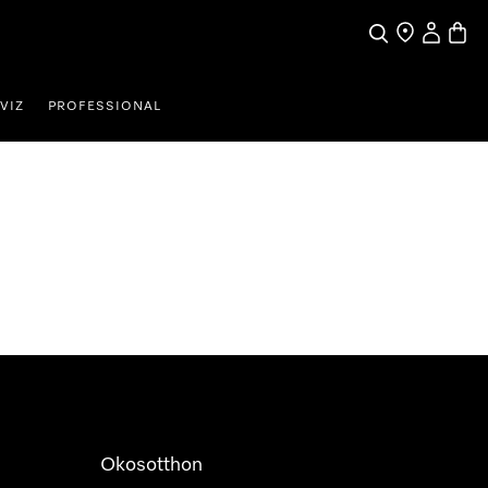
Kereses
Üzletkereső
Saját profi
Bevás
VIZ
PROFESSIONAL
Okosotthon