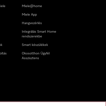
iele
Miele@home
Miele App
Hangvezérlés
Integrálás Smart Home
rendszerekbe
ok
Smart készülékek
bítás
Okosotthon Ügyfél
Asszisztens