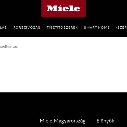
Miele honlapja
OLÁS
PORSZÍVÓZÁS
TISZTÍTÓSZEREK
SMART HOME
SZER
•
baelhárítás
Miele Magyarország
Előnyök