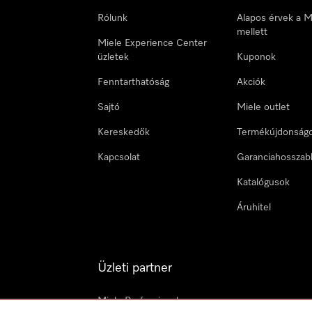
Rólunk
Alapos érvek a M
mellett
Miele Experience Center
üzletek
Kuponok
Fenntarthatóság
Akciók
Sajtó
Miele outlet
Kereskedők
Termékújdonság
Kapcsolat
Garanciahosszab
Katalógusok
Áruhitel
Üzleti partner
Miele Professional