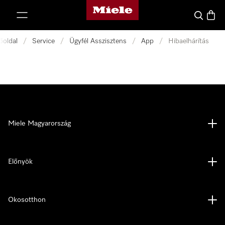
Miele honlapja
 a tartalomhoz
Kereses
Bevás
őoldal
/
Service
/
Ügyfél Asszisztens
/
App
/
Hibaelhárítás
Miele Magyarország
Előnyök
Okosotthon