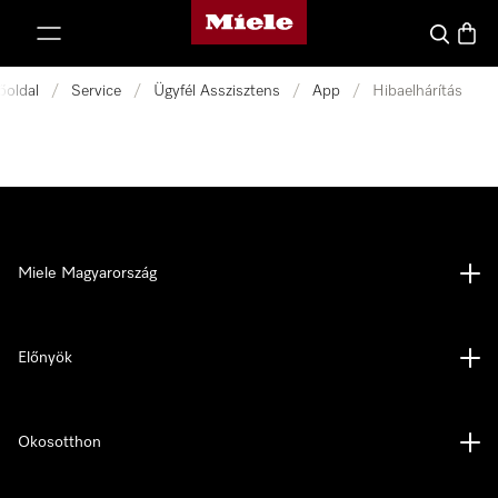
Miele honlapja
 a tartalomhoz
Kereses
Bevás
őoldal
/
Service
/
Ügyfél Asszisztens
/
App
/
Hibaelhárítás
Miele Magyarország
Előnyök
Okosotthon