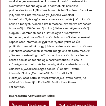
marketing és elemzési célokra nem alapvető cookie-kat és
nyomkövető technológiákat is használunk, beleértve
partnereink és szolgáltatóink harmadik féltől származó cookie-
jait, amelyek információkat gyűjtenek a weboldal
használatáról, és segítenek személyre szabni és javítani az Ön
online élményét. A cookie-kat hirdetések személyre szabására
is használjuk. Külön hozzájárulás („Teljes személyre szabás”)
alapján Bloomreach cookie-kat és egyéb nyomkövető
Miele a YouTube-on
Miele a Facebookon
Miele az Instagramon
technológiákat használunk az Ön felhasználói viselkedésével
kapcsolatos információk gyűjtésére, amelyeket az Ön
profiljához rendelünk, hogy jobban testre szabhassuk az Önnek
különböző csatornákon keresztül megjelenített tartalmat. Az
„Összes cookie elfogadás” kiválasztásával Ön hozzájárul az
összes cookie és technológia használatához. Ha csak a
Impresszum
szükséges cookie-kat és technológiákat szeretné használni,
válassza a „Csak szükséges cookie-k” opciót. További
ÁSZF
információkat a „Cookie-beállítások” alatt talál.
Adatvédelem
Hozzájárulását bármikor visszavonhatja a jövőre nézve, ha
módosítja a hozzájárulási beállításait a Beállítások
Felhasználási feltételek
központban.
Akadálymentességi Nyilatkozat
Digitális Szolgáltatásokról szóló törvény
Impresszum
Adatvédelem
Sütik
Elállási űrlap
Összes cookie elfogadás
Csak szükséges cookie-k