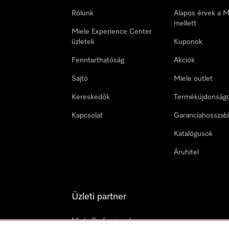
Rólunk
Alapos érvek a M
mellett
Miele Experience Center
üzletek
Kuponok
Fenntarthatóság
Akciók
Sajtó
Miele outlet
Kereskedők
Termékújdonság
Kapcsolat
Garanciahosszab
Katalógusok
Áruhitel
Üzleti partner
Miele Professional