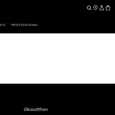
Kereses
Üzletkereső
Saját profi
Bevás
VIZ
PROFESSIONAL
Okosotthon