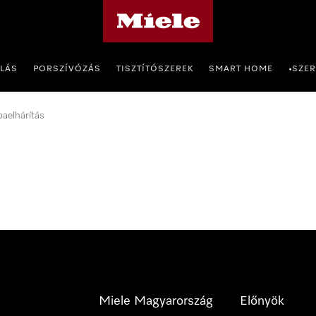
Miele honlapja
OLÁS
PORSZÍVÓZÁS
TISZTÍTÓSZEREK
SMART HOME
SZER
•
baelhárítás
Miele Magyarország
Előnyök