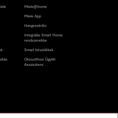
iele
Miele@home
Miele App
Hangvezérlés
Integrálás Smart Home
rendszerekbe
ok
Smart készülékek
bítás
Okosotthon Ügyfél
Asszisztens