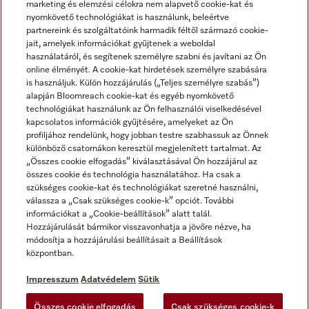
marketing és elemzési célokra nem alapvető cookie-kat és
nyomkövető technológiákat is használunk, beleértve
partnereink és szolgáltatóink harmadik féltől származó cookie-
jait, amelyek információkat gyűjtenek a weboldal
használatáról, és segítenek személyre szabni és javítani az Ön
online élményét. A cookie-kat hirdetések személyre szabására
is használjuk. Külön hozzájárulás („Teljes személyre szabás”)
alapján Bloomreach cookie-kat és egyéb nyomkövető
Miele a YouTube-on
Miele a Facebookon
Miele az Instagramon
technológiákat használunk az Ön felhasználói viselkedésével
kapcsolatos információk gyűjtésére, amelyeket az Ön
profiljához rendelünk, hogy jobban testre szabhassuk az Önnek
különböző csatornákon keresztül megjelenített tartalmat. Az
„Összes cookie elfogadás” kiválasztásával Ön hozzájárul az
összes cookie és technológia használatához. Ha csak a
Impresszum
szükséges cookie-kat és technológiákat szeretné használni,
válassza a „Csak szükséges cookie-k” opciót. További
ÁSZF
információkat a „Cookie-beállítások” alatt talál.
Adatvédelem
Hozzájárulását bármikor visszavonhatja a jövőre nézve, ha
módosítja a hozzájárulási beállításait a Beállítások
Felhasználási feltételek
központban.
Akadálymentességi Nyilatkozat
Digitális Szolgáltatásokról szóló törvény
Impresszum
Adatvédelem
Sütik
Elállási űrlap
Összes cookie elfogadás
Csak szükséges cookie-k