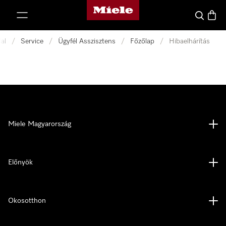
Miele honlapja
 a tartalomhoz
Kereses
Bevás
al
/
Service
/
Ügyfél Asszisztens
/
Főzőlap
/
Hibaelhárítás
Miele Magyarország
Előnyök
Okosotthon