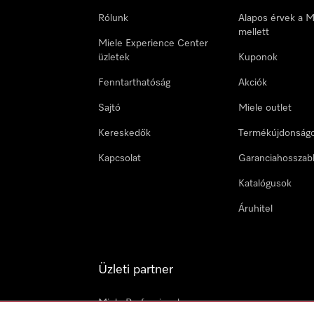
Rólunk
Alapos érvek a M
mellett
Miele Experience Center
üzletek
Kuponok
Fenntarthatóság
Akciók
Sajtó
Miele outlet
Kereskedők
Termékújdonság
Kapcsolat
Garanciahosszab
Katalógusok
Áruhitel
Üzleti partner
Miele Professional