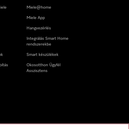
iele
Miele@home
Miele App
Hangvezérlés
Integrálás Smart Home
rendszerekbe
ok
Smart készülékek
bítás
Okosotthon Ügyfél
Asszisztens