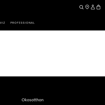
Kereses
Üzletkereső
Saját profi
Bevás
VIZ
PROFESSIONAL
Okosotthon