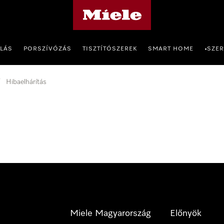
Miele honlapja
OLÁS
PORSZÍVÓZÁS
TISZTÍTÓSZEREK
SMART HOME
SZER
•
Hibaelhárítás
Miele Magyarország
Előnyök