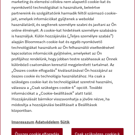
marketing és elemzési célokra nem alapvető cookie-kat és
nyomkövető technológiákat is használunk, beleértve
partnereink és szolgáltatóink harmadik féltől származó cookie-
jait, amelyek információkat gyűjtenek a weboldal
használatáról, és segítenek személyre szabni és javítani az Ön
online élményét. A cookie-kat hirdetések személyre szabására
is használjuk. Külön hozzájárulás („Teljes személyre szabás”)
alapján Bloomreach cookie-kat és egyéb nyomkövető
Miele a YouTube-on
Miele a Facebookon
Miele az Instagramon
technológiákat használunk az Ön felhasználói viselkedésével
kapcsolatos információk gyűjtésére, amelyeket az Ön
profiljához rendelünk, hogy jobban testre szabhassuk az Önnek
különböző csatornákon keresztül megjelenített tartalmat. Az
„Összes cookie elfogadás” kiválasztásával Ön hozzájárul az
összes cookie és technológia használatához. Ha csak a
Impresszum
szükséges cookie-kat és technológiákat szeretné használni,
válassza a „Csak szükséges cookie-k” opciót. További
ÁSZF
információkat a „Cookie-beállítások” alatt talál.
Adatvédelem
Hozzájárulását bármikor visszavonhatja a jövőre nézve, ha
módosítja a hozzájárulási beállításait a Beállítások
Felhasználási feltételek
központban.
Akadálymentességi Nyilatkozat
Digitális Szolgáltatásokról szóló törvény
Impresszum
Adatvédelem
Sütik
Elállási űrlap
Összes cookie elfogadás
Csak szükséges cookie-k