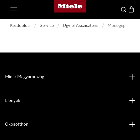
Miele honlapja
 a tartalomhoz
Kereses
Bevás
Kezdőoldal
/
Service
/
Ügyfél Asszisztens
/
Mosógép
Miele Magyarország
Előnyök
Okosotthon