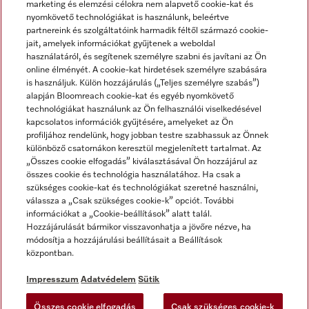
marketing és elemzési célokra nem alapvető cookie-kat és
nyomkövető technológiákat is használunk, beleértve
partnereink és szolgáltatóink harmadik féltől származó cookie-
jait, amelyek információkat gyűjtenek a weboldal
használatáról, és segítenek személyre szabni és javítani az Ön
online élményét. A cookie-kat hirdetések személyre szabására
is használjuk. Külön hozzájárulás („Teljes személyre szabás”)
alapján Bloomreach cookie-kat és egyéb nyomkövető
Miele a YouTube-on
Miele a Facebookon
Miele az Instagramon
technológiákat használunk az Ön felhasználói viselkedésével
kapcsolatos információk gyűjtésére, amelyeket az Ön
profiljához rendelünk, hogy jobban testre szabhassuk az Önnek
különböző csatornákon keresztül megjelenített tartalmat. Az
„Összes cookie elfogadás” kiválasztásával Ön hozzájárul az
összes cookie és technológia használatához. Ha csak a
Impresszum
szükséges cookie-kat és technológiákat szeretné használni,
válassza a „Csak szükséges cookie-k” opciót. További
ÁSZF
információkat a „Cookie-beállítások” alatt talál.
Adatvédelem
Hozzájárulását bármikor visszavonhatja a jövőre nézve, ha
módosítja a hozzájárulási beállításait a Beállítások
Felhasználási feltételek
központban.
Akadálymentességi Nyilatkozat
Digitális Szolgáltatásokról szóló törvény
Impresszum
Adatvédelem
Sütik
Elállási űrlap
Összes cookie elfogadás
Csak szükséges cookie-k