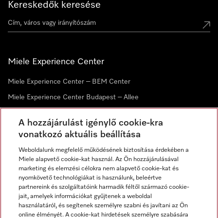
Kereskedők keresése
Miele Experience Center
Miele Experience Center – BEM Center
Miele Experience Center Budapest – Allee
Miele Experience Center Debrecen
A hozzájárulást igénylő cookie-kra
vonatkozó aktuális beállítása
Hírlevél
Weboldalunk megfelelő működésének biztosítása érdekében a
Miele alapvető cookie-kat használ. Az Ön hozzájárulásával
marketing és elemzési célokra nem alapvető cookie-kat és
nyomkövető technológiákat is használunk, beleértve
partnereink és szolgáltatóink harmadik féltől származó cookie-
jait, amelyek információkat gyűjtenek a weboldal
használatáról, és segítenek személyre szabni és javítani az Ön
online élményét. A cookie-kat hirdetések személyre szabására