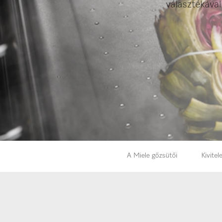
választékával
A Miele gőzsütői
Kivitel