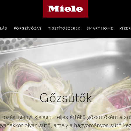
Miele honlapja
OLÁS
PORSZÍVÓZÁS
TISZTÍTÓSZEREK
SMART HOME
SZER
•
Gőzsütők
főzési igényt kielégít. Teljes értékű gőzsütőként a s
Ugyanakkor olyan sütő, amely a hagyományos sütő ke