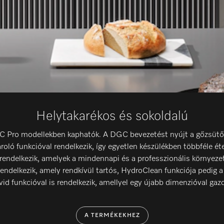
Helytakarékos és sokoldalú
Pro modellekben kaphatók. A DGC bevezetést nyújt a gőzsütők v
oló funkcióval rendelkezik, így egyetlen készülékben többféle é
rendelkezik, amelyek a mindennapi és a professzionális környeze
endelkezik, amely rendkívül tartós, HydroClean funkciója pedig a
vid funkcióval is rendelkezik, amellyel egy újabb dimenzióval gazd
A TERMÉKEKHEZ