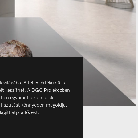
ilágába. A teljes értékű sütő
telt készíthet. A DGC Pro eközben
tben egyaránt alkalmasak.
 tisztítást könnyedén megoldja,
agíthatja a főzést.