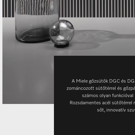
A Miele gőzsütők DGC és DGC 
zománcozott sütőtérrel és gőzpár
számos olyan funkcióval 
Rozsdamentes acél sütőtérrel r
sőt, innovatív szu