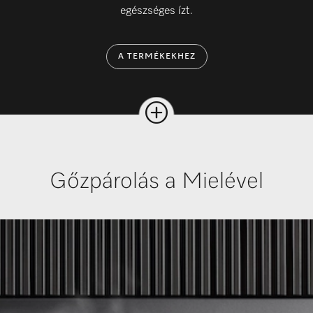
egészséges ízt.
A TERMÉKEKHEZ
Gőzpárolás a Mielével