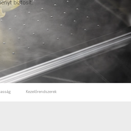
ényt biztosít.
masság
Kezelőrendszerek