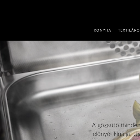
 a tartalomhoz
KONYHA
TEXTILÁP
A gőzsütő minden 
előnyét kínálja. 