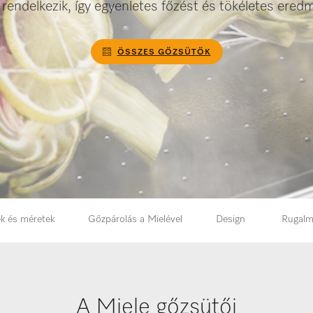
 rendelkezik, így egyenletes főzést és tökéletes eredm
ÖSSZES GŐZSÜTŐK
ek és méretek
Gőzpárolás a Mielével
Design
Rugal
A Miele gőzsütői