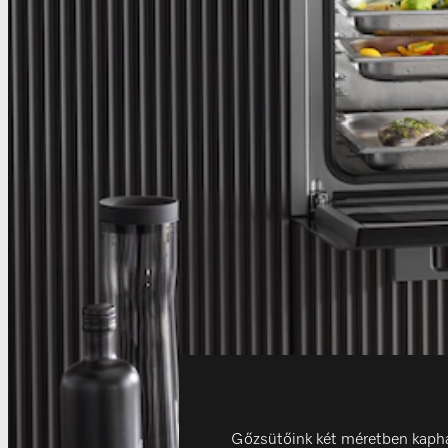
Gőzsütőink két méretben kaphat